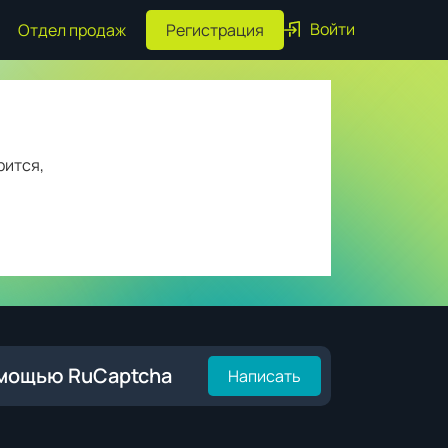
Войти
Отдел продаж
Регистрация
рится,
омощью RuCaptcha
Написать