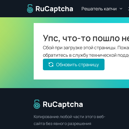
Перейти на главную страницу
Решатель капчи
Упс, что-то пошло не
Сбой при загрузке этой страницы. Пожа
обратитесь в службу технической под
Обновить страницу
Перейти на главную страницу
Копирование любой части этого веб-
сайта без явного разрешения