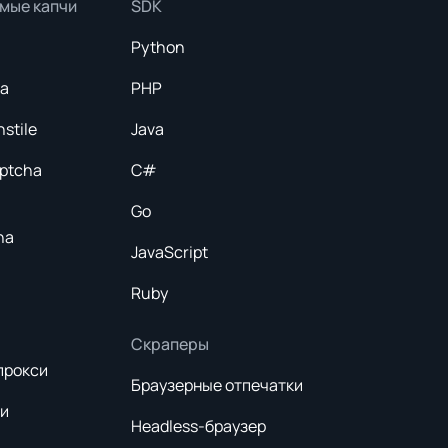
мые капчи
SDK
Python
ка
PHP
nstile
Java
aptcha
C#
Go
ha
JavaScript
Ruby
Скраперы
прокси
Браузерные отпечатки
и
Headless-браузер