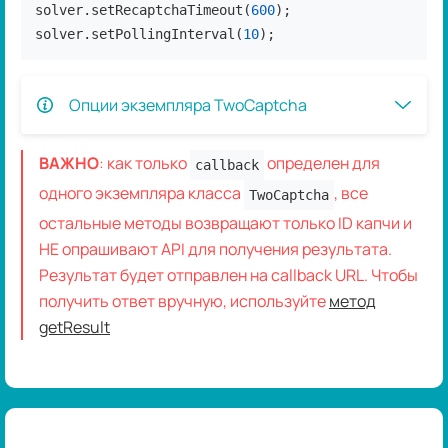
solver.setRecaptchaTimeout(
600
);

solver.setPollingInterval(
10
);
Опции экземпляра TwoCaptcha
ВАЖНО
: как только
определен для
callback
одного экземпляра класса
, все
TwoCaptcha
остальные методы возвращают только ID капчи и
НЕ опрашивают API для получения результата.
Результат будет отправлен на callback URL. Чтобы
получить ответ вручную, используйте
метод
getResult