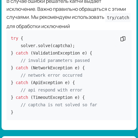
В случае ошибки решатель капчи выдает
исключение. Важно правильно обращаться с этими
случаями. Мы рекомендуем использовать
try/catch
для обработки исключений
try
 {

Скопир
    solver.solve(captcha);

} 
catch
 (ValidationException e) {

// invalid parameters passed
} 
catch
 (NetworkException e) {

// network error occurred
} 
catch
 (ApiException e) {

// api respond with error
} 
catch
 (TimeoutException e) {

// captcha is not solved so far
}