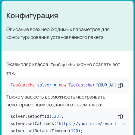
Конфигурация
Описание всех необходимых параметров для
конфигурирования установленного пакета
Экземпляр класса
можно создать вот
TwoCaptcha
так:
TwoCaptcha
solver
=
new
TwoCaptcha
(
'YOUR_API_KEY'
Скопир
);
Также у вас есть возможность настраивать
некоторые опции созданного экземпляра:
solver.setSoftId(
123
);

Скопир
solver.setCallback(
"https://your.site/result-receiv
solver.setDefaultTimeout(
120
);
