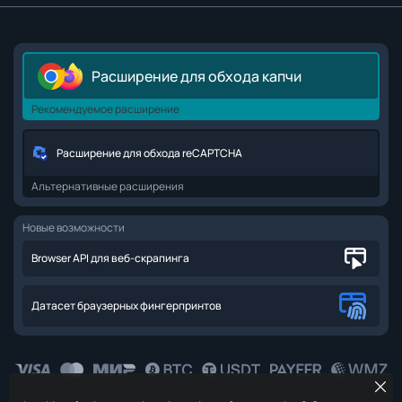
Расширение для обхода капчи
Рекомендуемое расширение
Расширение для обхода reCAPTCHA
Альтернативные расширения
Новые возможности
Browser API для веб-скрапинга
Датасет браузерных фингерпринтов
Cl