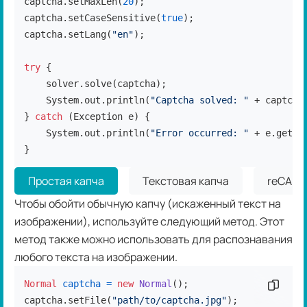
captcha.setMaxLen(
20
);

captcha.setCaseSensitive(
true
);

captcha.setLang(
"en"
);

try
 {

    solver.solve(captcha);

    System.out.println(
"Captcha solved: "
 + captcha.
} 
catch
 (Exception e) {

    System.out.println(
"Error occurred: "
 + e.getMes
}
Простая капча
Текстовая капча
reCAPT
Чтобы обойти обычную капчу (искаженный текст на
изображении), используйте следующий метод. Этот
метод также можно использовать для распознавания
любого текста на изображении.
Normal
captcha
=
new
Normal
();

Скопир
captcha.setFile(
"path/to/captcha.jpg"
);
