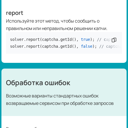
report
Используйте этот метод, чтобы сообщить о
правильном или неправильном решении капчи.
solver.report(captcha.getId(), 
true
); 
// captcha so
Скопир
solver.report(captcha.getId(), 
false
); 
// captcha s
Обработка ошибок
Возможные варианты стандартных ошибок
возвращаемые сервисом при обработке запросов