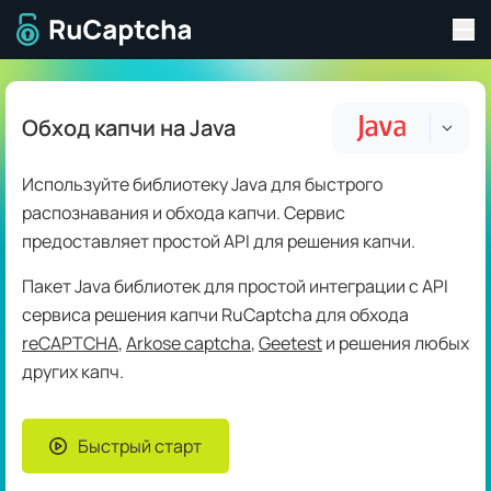
Пер
Перейти на главную страницу
Обход капчи на Java
Используйте библиотеку Java для быстрого
распознавания и обхода капчи. Сервис
предоставляет простой API для решения капчи.
Пакет Java библиотек для простой интеграции с API
сервиса решения капчи RuCaptcha для обхода
reCAPTCHA
,
Arkose captcha
,
Geetest
и решения любых
других капч.
Быстрый старт