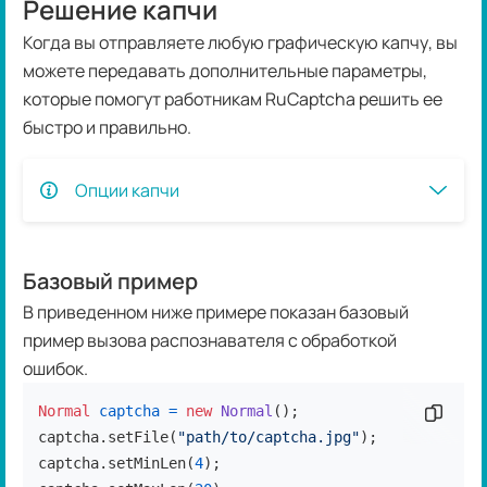
Решение капчи
Когда вы отправляете любую графическую капчу, вы
можете передавать дополнительные параметры,
которые помогут работникам RuCaptcha решить ее
быстро и правильно.
Опции капчи
Базовый пример
В приведенном ниже примере показан базовый
пример вызова распознавателя с обработкой
ошибок.
Normal
captcha
=
new
Normal
();

Скопир
captcha.setFile(
"path/to/captcha.jpg"
);

captcha.setMinLen(
4
);
