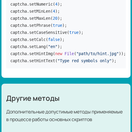
captcha.setNumeric(
4
);

captcha.setMinLen(
4
);

captcha.setMaxLen(
20
);

captcha.setPhrase(
true
);

captcha.setCaseSensitive(
true
);

captcha.setCalc(
false
);

captcha.setLang(
"en"
);

captcha.setHintImg(
new
File
(
"path/to/hint.jpg"
));

captcha.setHintText(
"Type red symbols only"
);
Другие методы
Дополнительные допустимые методы применяемые
в процессе работы основных скриптов