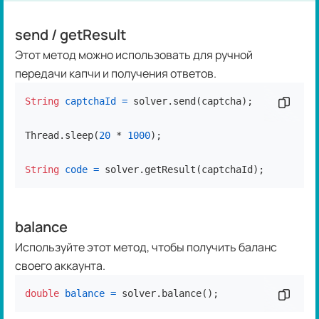
send / getResult
Этот метод можно использовать для ручной
передачи капчи и получения ответов.
String
captchaId
=
 solver.send(captcha);

Скопир
Thread.sleep(
20
 * 
1000
);

String
code
=
 solver.getResult(captchaId);
balance
Используйте этот метод, чтобы получить баланс
своего аккаунта.
double
balance
=
 solver.balance();
Скопир