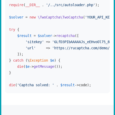
require
(
__DIR__
 . 
'/../src/autoloader.php'
);

$solver
 = 
new
\TwoCaptcha\TwoCaptcha
(
'YOUR_API_KEY'
try
 {

$result
 = 
$solver
->
recaptcha
([

'sitekey'
 => 
'6LfD3PIbAAAAAJs_eEHvoOl75_83e
'url'
     => 
'https://rucaptcha.com/demo/re
    ]);

} 
catch
 (\
Exception
$e
) {

die
(
$e
->
getMessage
());

}

die
(
'Captcha solved: '
 . 
$result
->code);