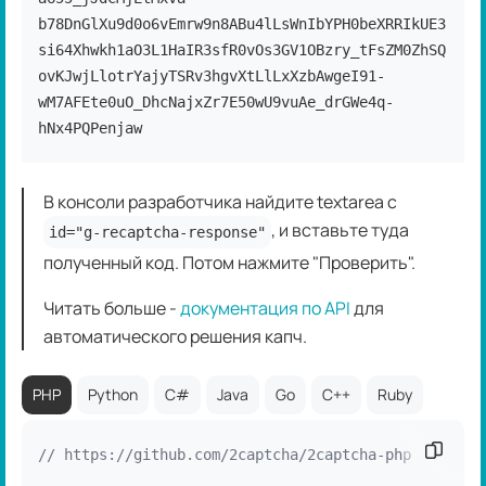
b78DnGlXu9d0o6vEmrw9n8ABu4lLsWnIbYPH0beXRRIkUE3
si64Xhwkh1aO3L1HaIR3sfR0vOs3GV1OBzry_tFsZM0ZhSQ
ovKJwjLlotrYajyTSRv3hgvXtLlLxXzbAwgeI91-
wM7AFEte0uO_DhcNajxZr7E50wU9vuAe_drGWe4q-
hNx4PQPenjaw
В консоли разработчика найдите textarea с
, и вставьте туда
id="g-recaptcha-response"
полученный код. Потом нажмите "Проверить".
Читать больше -
документация по API
для
автоматического решения капч.
PHP
Python
C#
Java
Go
C++
Ruby
Скопир
// https://github.com/2captcha/2captcha-php