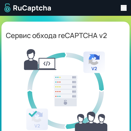
Пер
Перейти на главную страницу
Сервис обхода reCAPTCHA v2