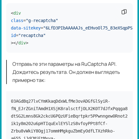
Скопир
<
div
class
=
"g-recaptcha"
data-sitekey
=
"6LfD3PIbAAAAAJs_eEHvoOl75_83eXSqpPSRF
id
=
"recaptcha"
>
</
div
>
Отправьте эти параметры на RuCaptcha API.
Дождитесь результата. Он должен выглядеть
примерно так:
03AGdBq27lvCYmKkaqDdxWLfMe3ovADGfGlSyiR-
fN_EJrZGniTAmdH1XSjK8ralsctfjOLX2K0T7dJfxPqqga8
dtSG2Lmns8Gk2ckcU6PQzUFieBqrtpkr5PPwnngew0Rnot2
ik1y8m202u6pHTIquExlEYSlzS8vfoyPPt8fCf-
Zrbu8vWkiY8Ogj17ommHMgkguZbmEyOdfLTXzhRko-
a655_jJdCMjEtMxva-