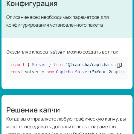
Конфигурация
Описание всех необходимых параметров для
конфигурирования установленного пакета
Экземпляр класса
можно создать вот так:
Solver
import
 { 
Solver
 } 
from
'@2captcha/captcha-solver'
Скопир
const
 solver = 
new
Captcha
.
Solver
(
"<Your 2captcha a
Решение капчи
Когда вы отправляете любую графическую капчу, вы
можете передавать дополнительные параметры,