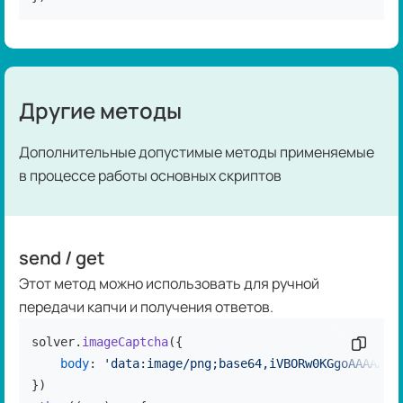
Другие методы
Дополнительные допустимые методы применяемые
в процессе работы основных скриптов
send / get
Этот метод можно использовать для ручной
передачи капчи и получения ответов.
solver.
imageCaptcha
({

Скопир
body
: 
'data:image/png;base64,iVBORw0KGgoAAAANSU
})
