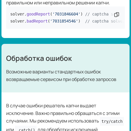
правильном или неправильном решении капчи.
solver.
goodReport
(
'7031846604'
) 
// captcha solved c
Скопир
solver.
badReport
(
'7031854546'
)  
// captcha solved i
Обработка ошибок
Возможные варианты стандартных ошибок
возвращаемые сервисом при обработке запросов
В случае ошибки решатель капчи выдает
исключение. Важно правильно обращаться с этими
случаями. Мы рекомендуем использовать
try/catch
или
для обработки исключений
.catch()