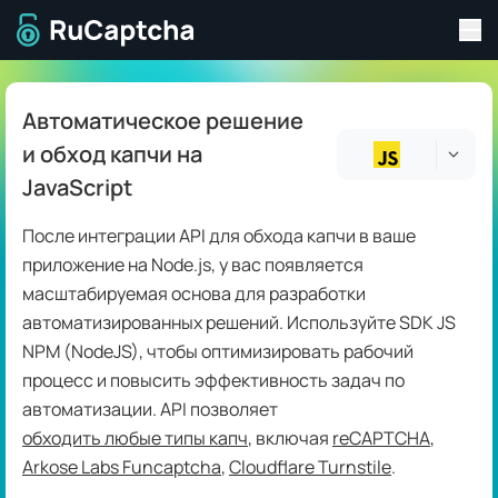
Пер
Перейти на главную страницу
Автоматическое решение
и обход капчи на
JavaScript
После интеграции API для обхода капчи в ваше
приложение на Node.js, у вас появляется
масштабируемая основа для разработки
автоматизированных решений. Используйте SDK JS
NPM (NodeJS), чтобы оптимизировать рабочий
процесс и повысить эффективность задач по
автоматизации. API позволяет
обходить любые типы капч
, включая
reCAPTCHA
,
Arkose Labs Funcaptcha
,
Cloudflare Turnstile
.