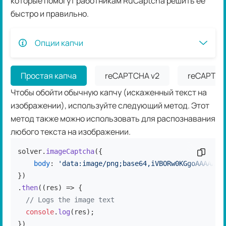
которые помогут работникам RuCaptcha решить ее
быстро и правильно.
Опции капчи
Простая капча
reCAPTCHA v2
reCAPTCH
Чтобы обойти обычную капчу (искаженный текст на
изображении), используйте следующий метод. Этот
метод также можно использовать для распознавания
любого текста на изображении.
solver.
imageCaptcha
({

Скопир
body
: 
'data:image/png;base64,iVBORw0KGgoAAAANSU
})

.
then
(
(
res
) =>
 {

// Logs the image text
console
.
log
(res);

})