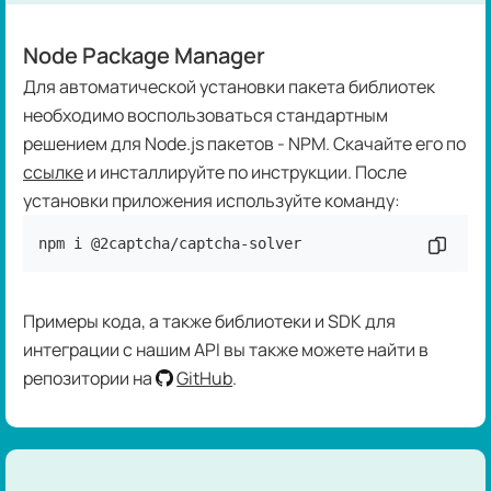
Node Package Manager
Для автоматической установки пакета библиотек
необходимо воспользоваться стандартным
решением для Node.js пакетов - NPM. Скачайте его по
ссылке
и инсталлируйте по инструкции. После
установки приложения используйте команду:
npm i @2captcha/captcha-solver 
Скопир
Примеры кода, а также библиотеки и SDK для
интеграции с нашим API вы также можете найти в
репозитории на
GitHub
.