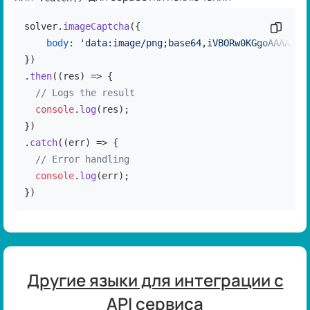
solver.
imageCaptcha
({

Скопир
body
: 
'data:image/png;base64,iVBORw0KGgoAAAANSU
})

.
then
(
(
res
) =>
 {

// Logs the result
console
.
log
(res);

})

.
catch
(
(
err
) =>
 {

// Error handling
console
.
log
(err);

})
Другие языки для интеграции с
API сервиса