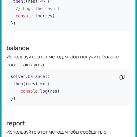
.
then
(
(
res
) =>
 {

// Logs the result
console
.
log
(res);

})
balance
Используйте этот метод, чтобы получить баланс
своего аккаунта.
solver.
balance
()

Скопир
.
then
(
(
res
) =>
 {

console
.
log
(res)

})
report
Используйте этот метод, чтобы сообщить о