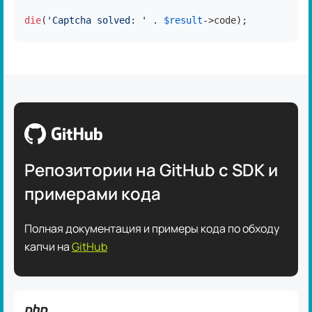
die
(
'Captcha solved: '
 . 
$result
->code);
Репозитории на GitHub с SDK и
примерами кода
Полная документация и примеры кода по обходу
капчи на
GitHub