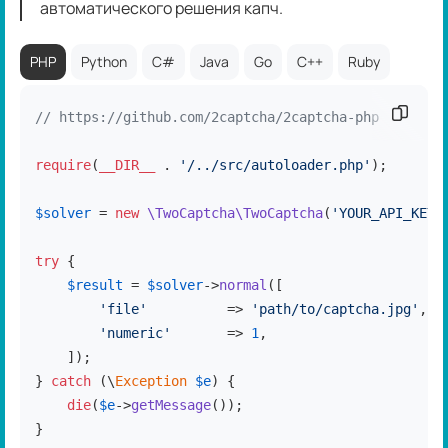
автоматического решения капч.
PHP
Python
C#
Java
Go
C++
Ruby
Скопир
// https://github.com/2captcha/2captcha-php
require
(
__DIR__
 . 
'/../src/autoloader.php'
);

$solver
 = 
new
\TwoCaptcha\TwoCaptcha
(
'YOUR_API_KEY'
try
 {

$result
 = 
$solver
->
normal
([

'file'
          => 
'path/to/captcha.jpg'
,

'numeric'
       => 
1
,

    ]);

} 
catch
 (\
Exception
$e
) {

die
(
$e
->
getMessage
());

}
