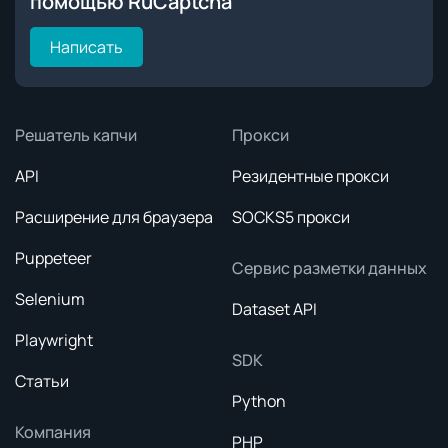
помощью RuCaptcha
Написать
Решатель капчи
Прокси
API
Резидентные прокси
Расширение для браузера
SOCKS5 прокси
Puppeteer
Сервис разметки данных
Selenium
Dataset API
Playwright
SDK
Статьи
Python
Компания
PHP