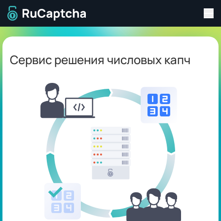
Пер
Перейти на главную страницу
Сервис решения числовых капч