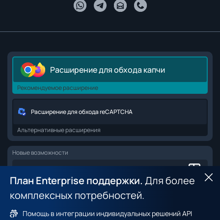
Расширение для обхода капчи
Рекомендуемое расширение
Расширение для обхода reCAPTCHA
Альтернативные расширения
Новые возможности
Browser API для веб-скрапинга
План Enterprise поддержки.
Для более
Ск
комплексных потребностей.
Датасет браузерных фингерпринтов
Помощь в интеграции индивидуальных решений API