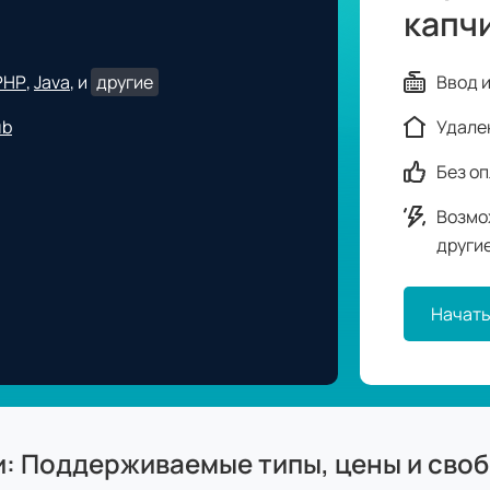
капч
PHP
,
Java
, и
другие
Ввод и
ub
Удале
Без о
Возмо
други
Начать
и: Поддерживаемые типы, цены и сво