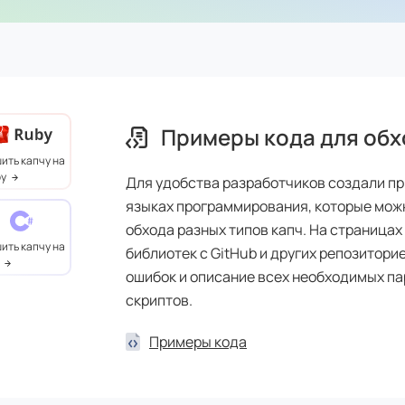
Примеры кода для обх
ить капчу на
y
Для удобства разработчиков создали пр
языках программирования, которые мож
обхода разных типов капч. На страницах
ить капчу на
библиотек с GitHub и других репозитори
ошибок и описание всех необходимых па
скриптов.
Примеры кода