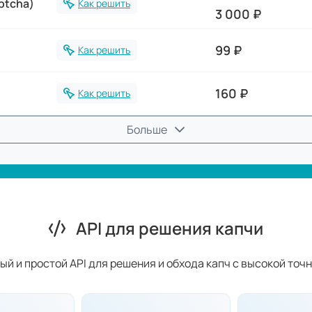
ptcha)
Как решить
3 000 ₽
99 ₽
Как решить
160 ₽
Как решить
Больше
API для решения капчи
ый и простой API для решения и обхода капч с высокой точ