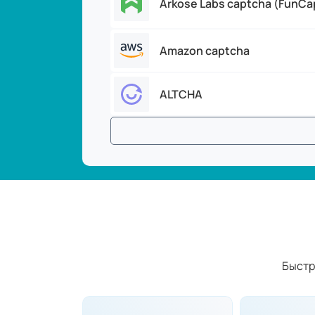
Arkose Labs captcha (FunCa
Amazon captcha
ALTCHA
Быстр