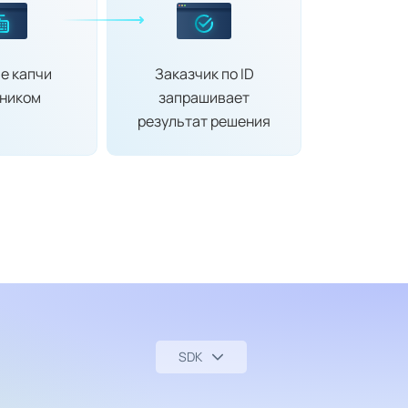
е капчи
Заказчик по ID
ником
запрашивает
результат решения
SDK