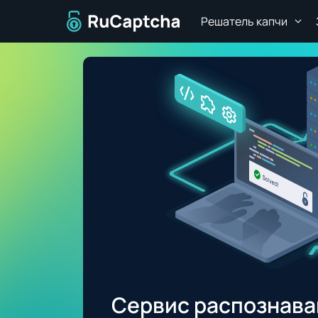
Решатель капчи
Сервис распознаван