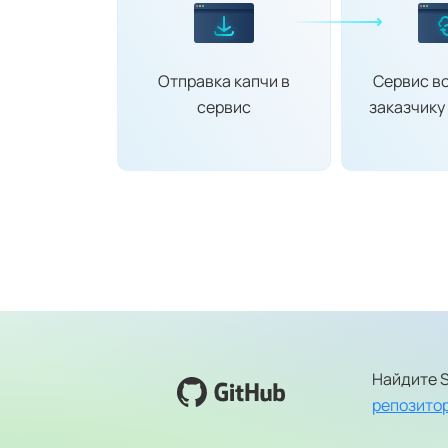
Отправка капчи в
Сервис в
сервис
заказчику 
Найдите S
репозитор