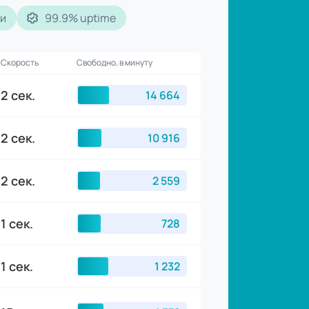
чи
99.9% uptime
Скорость
Свободно, в минуту
2 сек.
10 305
2 сек.
12 203
2 сек.
2 888
1 сек.
864
1 сек.
1 261