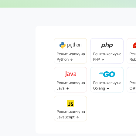
Реш
Решить капчу на
Решить капчу на
Rub
Python
PHP
Решить капчу на
Реш
Решить капчу на
Golang
C#
Java
Решить капчу на
JavaScript