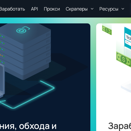
Заработать
API
Прокси
Скраперы
Ресурсы
ия, обхода и
Зара