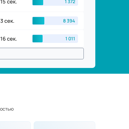
15 сек.
1 327
3 сек.
7 221
16 сек.
1 025
ностью