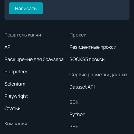
Написать
Решатель капчи
Прокси
API
Резидентные прокси
Расширение для браузера
SOCKS5 прокси
Puppeteer
Сервис разметки данных
Selenium
Dataset API
Playwright
SDK
Статьи
Python
Компания
PHP