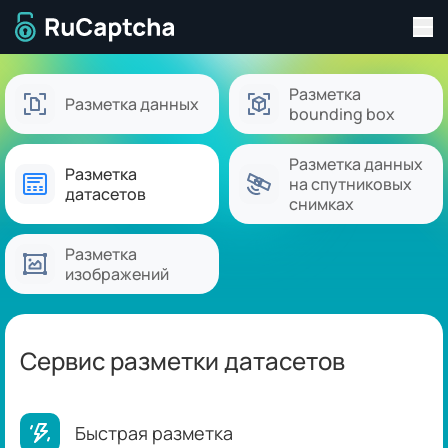
Пер
Перейти на главную страницу
Разметка
Разметка данных
bounding box
Разметка данных
Разметка
на спутниковых
датасетов
снимках
Разметка
изображений
Сервис разметки датасетов
Быстрая разметка