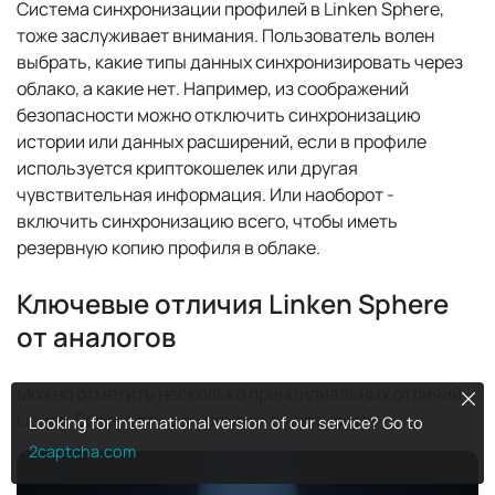
Система синхронизации профилей в Linken Sphere,
тоже заслуживает внимания. Пользователь волен
выбрать, какие типы данных синхронизировать через
облако, а какие нет. Например, из соображений
безопасности можно отключить синхронизацию
истории или данных расширений, если в профиле
используется криптокошелек или другая
чувствительная информация. Или наоборот -
включить синхронизацию всего, чтобы иметь
резервную копию профиля в облаке.
Ключевые отличия Linken Sphere
от аналогов
Можно отметить несколько принципиальных отличий
Cl
Linken Sphere от конкурентов, в частности:
Looking for international version of our service? Go to
2captcha.com