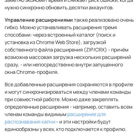
заметно экономит время и снижает риск ошибки, когда
нужно синхронно обновить десятки аккаунтов.
Управление расширениями
также реализовано очень
гибко. Можно устанавливать расширения тремя
способами: через встроенный каталог (поиск и
установка из Chrome Web Store), загрузкой
собственного файла расширения (ZIP/CRX) - причём
возможна массовая загрузка нескольких расширений
сразу, - или непосредственно внутри запущенного
окна Chrome-профиля.
Все добавленные расширения сохраняются в профиле
и могут синхронизироваться между членами команды
при совместной работе. Можно даже закреплять
определенные расширения - например, оставить всем
членам команды видимым
расширение для
распознавания капчи
- и эти настройки будут
единообразны у всех, кто подключается к профилю.