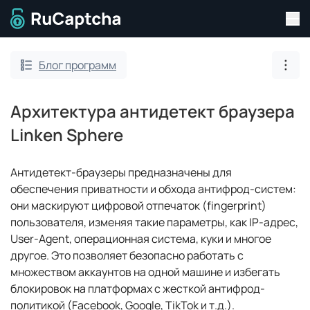
Пер
Перейти на главную страницу
Блог программ
Пока
Архитектура антидетект браузера
Linken Sphere
Антидетект-браузеры предназначены для
обеспечения приватности и обхода антифрод-систем:
они маскируют цифровой отпечаток (fingerprint)
пользователя, изменяя такие параметры, как IP-адрес,
User-Agent, операционная система, куки и многое
другое. Это позволяет безопасно работать с
множеством аккаунтов на одной машине и избегать
блокировок на платформах с жесткой антифрод-
политикой (Facebook, Google, TikTok и т.д.).