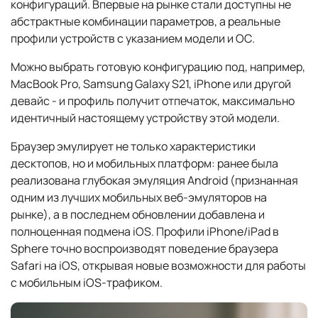
конфигураций. Впервые на рынке стали доступны не
абстрактные комбинации параметров, а реальные
профили устройств с указанием модели и ОС.
Можно выбрать готовую конфигурацию под, например,
MacBook Pro, Samsung Galaxy S21, iPhone или другой
девайс - и профиль получит отпечаток, максимально
идентичный настоящему устройству этой модели.
Браузер эмулирует не только характеристики
десктопов, но и мобильных платформ: ранее была
реализована глубокая эмуляция Android (признанная
одним из лучших мобильных веб-эмуляторов на
рынке), а в последнем обновлении добавлена и
полноценная подмена iOS. Профили iPhone/iPad в
Sphere точно воспроизводят поведение браузера
Safari на iOS, открывая новые возможности для работы
с мобильным iOS-трафиком.