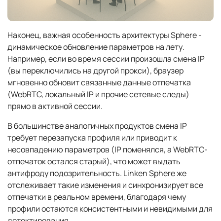
Наконец, важная особенность архитектуры Sphere -
динамическое обновление параметров на лету.
Например, если во время сессии произошла смена IP
(вы переключились на другой прокси), браузер
мгновенно обновит связанные данные отпечатка
(WebRTC, локальный IP и прочие сетевые следы)
прямо в активной сессии.
В большинстве аналогичных продуктов смена IP
требует перезапуска профиля или приводит к
несовпадению параметров (IP поменялся, а WebRTC-
отпечаток остался старый), что может выдать
антифроду подозрительность. Linken Sphere же
отслеживает такие изменения и синхронизирует все
отпечатки в реальном времени, благодаря чему
профили остаются консистентными и невидимыми для
детектирования.