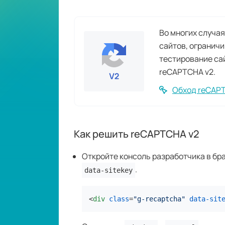
Во многих случа
сайтов, огранич
тестирование са
reCAPTCHA v2.
Обход reCAP
Как решить reCAPTCHA v2
Откройте консоль разработчика в бра
.
data-sitekey
<
div
class
=
"g-recaptcha"
data-sit