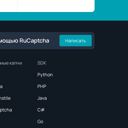
омощью RuCaptcha
Написать
мые капчи
SDK
Python
ка
PHP
nstile
Java
aptcha
C#
Go