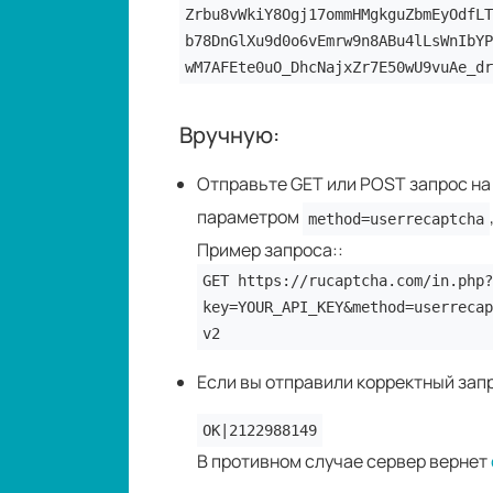
Zrbu8vWkiY8Ogj17ommHMgkguZbmEyOdfLT
b78DnGlXu9d0o6vEmrw9n8ABu4lLsWnIbYP
wM7AFEte0uO_DhcNajxZr7E50wU9vuAe_dr
Вручную:
Отправьте GET или POST запрос на
параметром
method=userrecaptcha
Пример запроса::
GET https://rucaptcha.com/in.php?
key=YOUR_API_KEY&method=userrecap
v2
Если вы отправили корректный запр
OK|2122988149
В противном случае сервер вернет