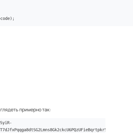
>code);
глядеть примерно так:
SyiR-
T7dJfxPqqga8dtSG2Lmns8Gk2ckcU6PQzUFieBqrtpkr5PPwnngew0Rn