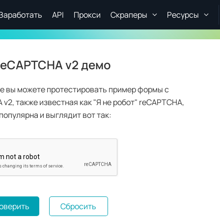
Заработать
API
Прокси
Скраперы
Ресурсы
reCAPTCHA v2 демо
це вы можете протестировать пример формы с
v2, также известная как "Я не робот" reCAPTCHA,
популярна и выглядит вот так:
оверить
Сбросить