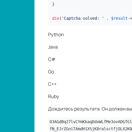
}

die
(
'Captcha solved: '
 . 
$result
-
Python
Java
C#
Go
C++
Ruby
Дождитесь результата. Он должен вы
03AGdBq27lvCYmKkaqDdxWLfMe3ovADGfGl
fN_EJrZGniTAmdH1XSjK8ralsctfjOLX2K0