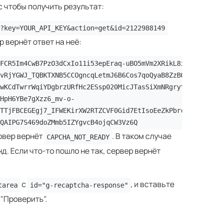
с чтобы получить результат:
?key=YOUR_API_KEY&action=get&id=2122988149
 вернёт ответ на неё:
FCR5Im4CwB7PzO3dCxIo11i53epEraq-uBO5mVm2XRikL8iKOWr0aG50
vRjYGWJ_TQBKTXNB5CCOgncqLetmJ6B6Cos7qoQyaB8ZzBOTGf5KSP6e
wKCdTwrrWqiYDgbrzURfHc2ESsp020MicJTasSiXmNRgryt-gf50q5BM
HpH6YBe7gXzz6_mv-o-
TTjFBCEGEgj7_IFWEKirXW2RTZCVF0Gid7EtIsoEeZkPbrcUISGmgtiJ
QAIPG7S469doZMmb5IZYgvcB4ojqCW3Vz6Q
ервер вернёт
. В таком случае
CAPCHA_NOT_READY
д. Если что-то пошло не так, сервер вернёт
с
, и вставьте
tarea
id="g-recaptcha-response"
"Проверить".