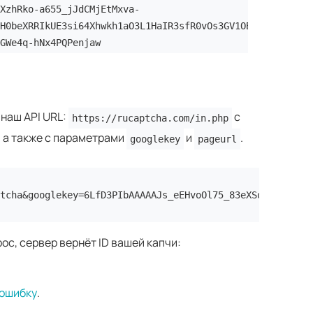
XzhRko-a655_jJdCMjEtMxva-
H0beXRRIkUE3si64Xhwkh1aO3L1HaIR3sfR0vOs3GV1OBzry_tFsZM0Z
GWe4q-hNx4PQPenjaw
 наш API URL:
с
https://rucaptcha.com/in.php
, а также с параметрами
и
.
googlekey
pageurl
tcha&googlekey=6LfD3PIbAAAAAJs_eEHvoOl75_83eXSqpPSRFJ_u&
ос, сервер вернёт ID вашей капчи:
ошибку
.