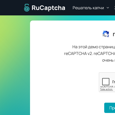
Перейти на главную страницу
Решатель капчи
На этой демо страни
reCAPTCHA v2.
reCAPTCHA 
очень 
Пр