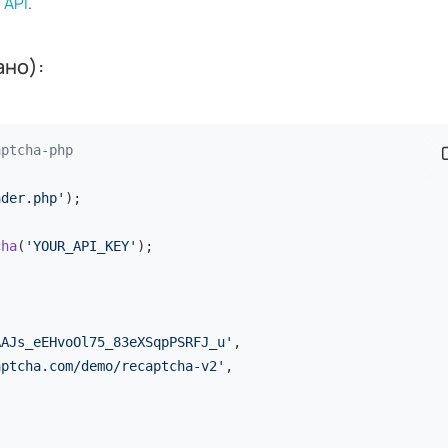
ш
API
.
ано):
aptcha-php
С
ader.php'
);

cha
(
'YOUR_API_KEY'
);



AAJs_eEHvoOl75_83eXSqpPSRFJ_u'
,

aptcha.com/demo/recaptcha-v2'
,
