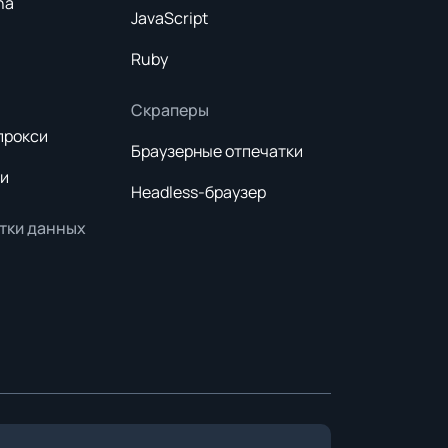
ha
JavaScript
Ruby
Скраперы
прокси
Браузерные отпечатки
и
Headless-браузер
тки данных