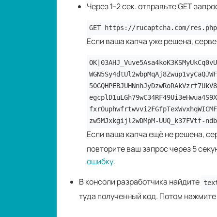
Через 1-2 сек. отправьте GET запро
GET https://rucaptcha.com/res.php
Если ваша капча уже решена, сервер
OK|03AHJ_Vuve5Asa4koK3KSMyUkCq0vU
WGN5Sy4dtUl2wbpMqAj8Zwup1vyCaQJWF
50GQHPEBJUHNnhJyDzwRoRAkVzrf7UkV8
egcplD1uLGh79wC34RF49Ui3eHwua4S9X
fxrOuphwfrtwvvi2FGfpTexWvxhqWICMF
zw5MJxkgijl2wDMpM-UUQ_k37FVtf-ndb
Если ваша капча ещё не решена, с
повторите ваш запрос через 5 секун
ошибку
.
В консоли разработчика найдите
tex
туда полученный код. Потом нажмите 