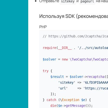
Отправьте
и
на на
sitekey
pageurl
Используя SDK (рекомендов
PHP
// https://github.com/2captcha/2c
require
(
__DIR__
 . 
'/../src/autolo
$solver
 = 
new
\TwoCaptcha\TwoCapt
try
 {

$result
 = 
$solver
->
recaptcha
([
'sitekey'
 => 
'6LfD3PIbAAA
'url'
     => 
'https://ruc
    ]);

} 
catch
 (\
Exception
$e
) {

die
(
$e
->
getMessage
());
