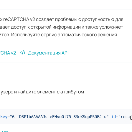
ях reCAPTCHA v2 создает проблемы с доступностью для
ивает доступ к открытой информации и также усложняет
йтов. Используйте сервис автоматического решения
TCHA v2
Документация API
узере и найдите элемент с атрибутом
ekey
=
"6LfD3PIbAAAAAJs_eEHvoOl75_83eXSqpPSRFJ_u"
id
=
"reca
С