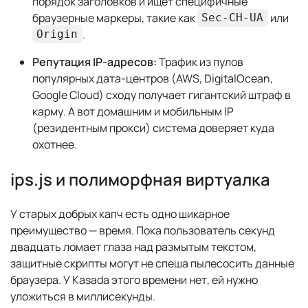
порядок заголовков и ищет специфичные
браузерные маркеры, такие как
или
Sec-CH-UA
.
Origin
Репутация IP-адресов:
Трафик из пулов
популярных дата-центров (AWS, DigitalOcean,
Google Cloud) сходу получает гигантский штраф в
карму. А вот домашним и мобильным IP
(резидентным прокси) система доверяет куда
охотнее.
ips.js и полиморфная виртуалка
У старых добрых капч есть одно шикарное
преимущество — время. Пока пользователь секунд
двадцать ломает глаза над размытым текстом,
защитные скрипты могут не спеша пылесосить данные
браузера. У Kasada этого времени нет, ей нужно
уложиться в миллисекунды.