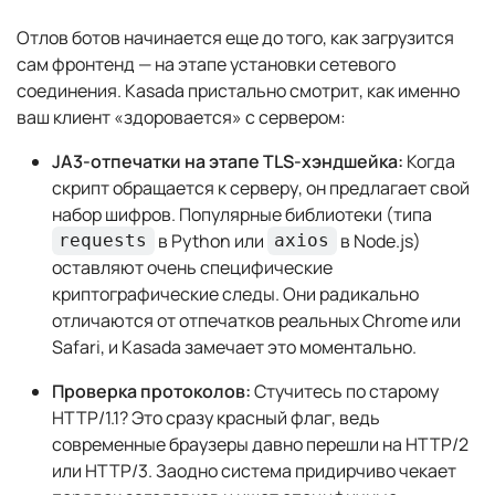
Отлов ботов начинается еще до того, как загрузится
сам фронтенд — на этапе установки сетевого
соединения. Kasada пристально смотрит, как именно
ваш клиент «здоровается» с сервером:
JA3-отпечатки на этапе TLS-хэндшейка:
Когда
скрипт обращается к серверу, он предлагает свой
набор шифров. Популярные библиотеки (типа
в Python или
в Node.js)
requests
axios
оставляют очень специфические
криптографические следы. Они радикально
отличаются от отпечатков реальных Chrome или
Safari, и Kasada замечает это моментально.
Проверка протоколов:
Стучитесь по старому
HTTP/1.1? Это сразу красный флаг, ведь
современные браузеры давно перешли на HTTP/2
или HTTP/3. Заодно система придирчиво чекает