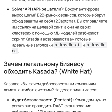
Solver API (API-решатели):
Вокруг антифрода
вырос целый B2B-рынок сервисов, которые берут
обход защиты на себя (2Captcha). Вы отправляете
им ссылку на целевой сайт, а они на своих
кластерах с помощью ML-моделей разбирают
скрипт Kasada и возвращают вам готовые
идеальные заголовки
и
x-kpsdk-ct
x-kpsdk-
.
cd
Зачем легальному бизнесу
обходить Kasada? (White Hat)
Казалось бы, зачем добросовестным компаниям
ломать антибот-системы? На деле причин масса:
Аудит безопасности (Pentest):
Командам нужно
регулярно проводить DAST-сканирование
собственных API и тестировать их на