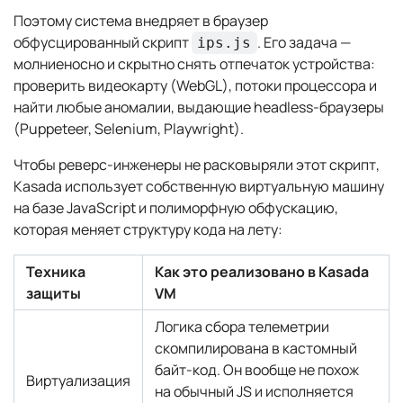
Поэтому система внедряет в браузер
обфусцированный скрипт
. Его задача —
ips.js
молниеносно и скрытно снять отпечаток устройства:
проверить видеокарту (WebGL), потоки процессора и
найти любые аномалии, выдающие headless-браузеры
(Puppeteer, Selenium, Playwright).
Чтобы реверс-инженеры не расковыряли этот скрипт,
Kasada использует собственную виртуальную машину
на базе JavaScript и полиморфную обфускацию,
которая меняет структуру кода на лету:
Техника
Как это реализовано в Kasada
защиты
VM
Логика сбора телеметрии
скомпилирована в кастомный
байт-код. Он вообще не похож
Виртуализация
на обычный JS и исполняется