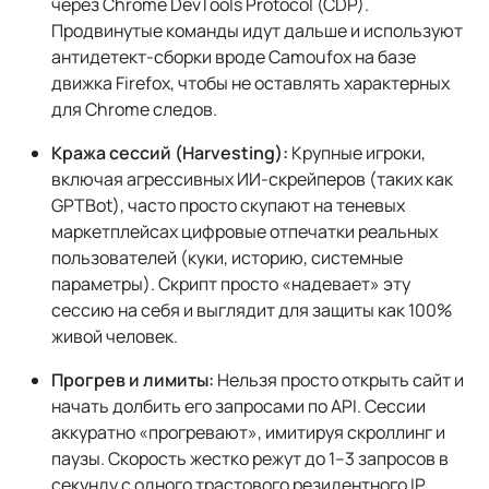
через Chrome DevTools Protocol (CDP).
Продвинутые команды идут дальше и используют
антидетект-сборки вроде Camoufox на базе
движка Firefox, чтобы не оставлять характерных
для Chrome следов.
Кража сессий (Harvesting):
Крупные игроки,
включая агрессивных ИИ-скрейперов (таких как
GPTBot), часто просто скупают на теневых
маркетплейсах цифровые отпечатки реальных
пользователей (куки, историю, системные
параметры). Скрипт просто «надевает» эту
сессию на себя и выглядит для защиты как 100%
живой человек.
Прогрев и лимиты:
Нельзя просто открыть сайт и
начать долбить его запросами по API. Сессии
аккуратно «прогревают», имитируя скроллинг и
паузы. Скорость жестко режут до 1–3 запросов в
секунду с одного трастового резидентного IP.