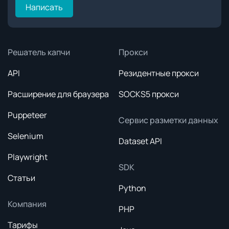
Написать
Решатель капчи
Прокси
API
Резидентные прокси
Расширение для браузера
SOCKS5 прокси
Puppeteer
Сервис разметки данных
Selenium
Dataset API
Playwright
SDK
Статьи
Python
Компания
PHP
Тарифы