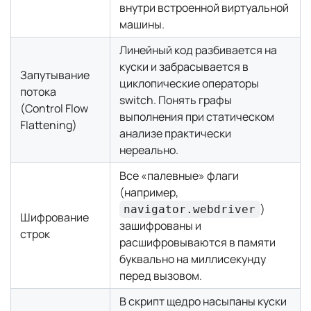
внутри встроенной виртуальной
машины.
Линейный код разбивается на
куски и забрасывается в
Запутывание
циклопические операторы
потока
switch. Понять графы
(Control Flow
выполнения при статическом
Flattening)
анализе практически
нереально.
Все «палевные» флаги
(например,
)
navigator.webdriver
Шифрование
зашифрованы и
строк
расшифровываются в памяти
буквально на миллисекунду
перед вызовом.
В скрипт щедро насыпаны куски