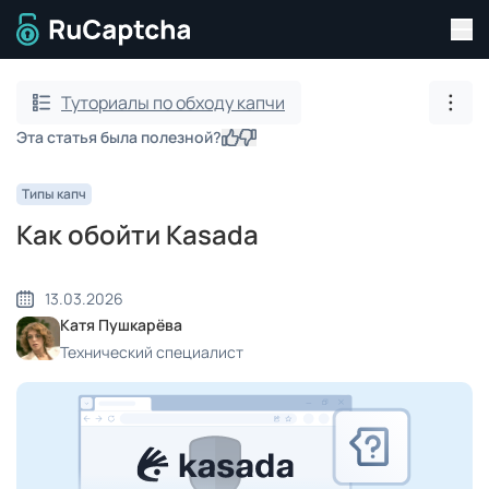
Пер
Перейти на главную страницу
Туториалы по обходу капчи
Пока
Эта статья была полезной?
Да
Нет
Типы капч
Как обойти Kasada
13.03.2026
Катя Пушкарёва
Технический специалист