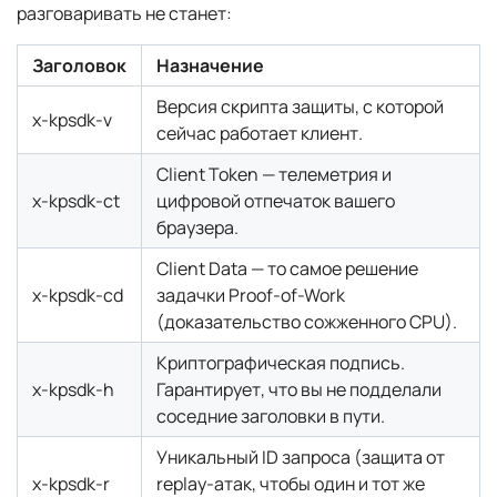
разговаривать не станет:
Заголовок
Назначение
Версия скрипта защиты, с которой
x-kpsdk-v
сейчас работает клиент.
Client Token — телеметрия и
x-kpsdk-ct
цифровой отпечаток вашего
браузера.
Client Data — то самое решение
x-kpsdk-cd
задачки Proof-of-Work
(доказательство сожженного CPU).
Криптографическая подпись.
x-kpsdk-h
Гарантирует, что вы не подделали
соседние заголовки в пути.
Уникальный ID запроса (защита от
x-kpsdk-r
replay-атак, чтобы один и тот же