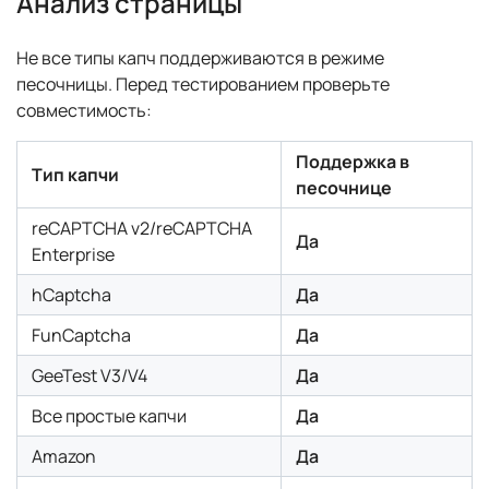
Анализ страницы
Не все типы капч поддерживаются в режиме
песочницы. Перед тестированием проверьте
совместимость:
Поддержка в
Тип капчи
песочнице
reCAPTCHA v2/reCAPTCHA
Да
Enterprise
hCaptcha
Да
FunCaptcha
Да
GeeTest V3/V4
Да
Все простые капчи
Да
Amazon
Да