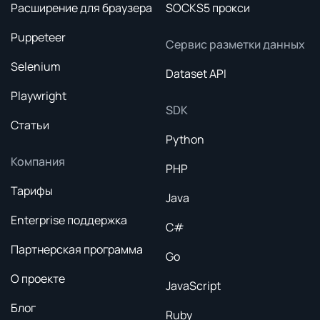
Расширение для браузера
SOCKS5 прокси
Puppeteer
Сервис разметки данных
Selenium
Dataset API
Playwright
SDK
Статьи
Python
Компания
PHP
Тарифы
Java
Enterprise поддержка
C#
Партнерская программа
Go
О проекте
JavaScript
Блог
Ruby