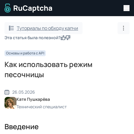
Пер
Перейти на главную страницу
Туториалы по обходу капчи
Пока
Эта статья была полезной?
Да
Нет
Основы и работа с API
Как использовать режим
песочницы
26.05.2026
Катя Пушкарёва
Технический специалист
Введение