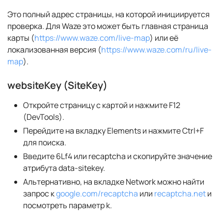
Это полный адрес страницы, на которой инициируется
проверка. Для Waze это может быть главная страница
карты (
https://www.waze.com/live-map
) или её
локализованная версия (
https://www.waze.com/ru/live-
map
).
websiteKey (SiteKey)
Откройте страницу с картой и нажмите F12
(DevTools).
Перейдите на вкладку Elements и нажмите Ctrl+F
для поиска.
Введите 6Lf4 или recaptcha и скопируйте значение
атрибута data-sitekey.
Альтернативно, на вкладке Network можно найти
запрос к
google.com/recaptcha
или
recaptcha.net
и
посмотреть параметр k.