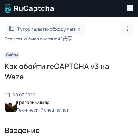
Пер
Перейти на главную страницу
Туториалы по обходу капчи
Пока
Эта статья была полезной?
Да
Нет
Сайты
Как обойти reCAPTCHA v3 на
Waze
08.07.2026
Грегори Фишер
Технический специалист
Введение