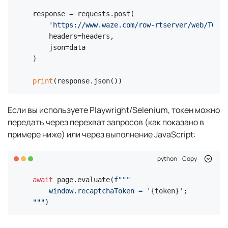
response = requests.post(

'https://www.waze.com/row-rtserver/web/TGeoS
    headers=headers,

    json=data

)

print
(response.json())
Если вы используете Playwright/Selenium, токен можно
передать через перехват запросов (как показано в
примере ниже) или через выполнение JavaScript:
python
Copy
await
 page.evaluate(
f"""

    window.recaptchaToken = '
{token}
';

"""
)