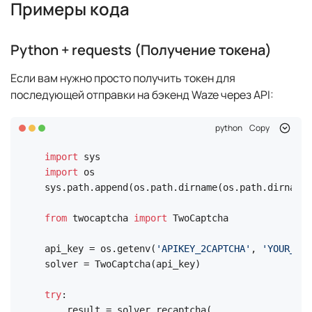
Примеры кода
Python + requests (Получение токена)
Если вам нужно просто получить токен для
последующей отправки на бэкенд Waze через API:
python
Copy
import
import
 os

sys.path.append(os.path.dirname(os.path.dirname(
from
 twocaptcha 
import
 TwoCaptcha

api_key = os.getenv(
'APIKEY_2CAPTCHA'
, 
'YOUR_API
solver = TwoCaptcha(api_key)

try
:

    result = solver.recaptcha(
