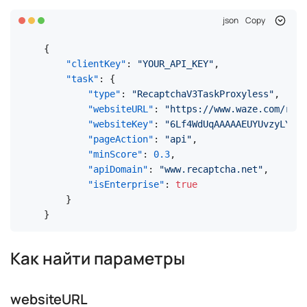
json
Copy
{
"clientKey"
:
"YOUR_API_KEY"
,
"task"
:
{
"type"
:
"RecaptchaV3TaskProxyless"
,
"websiteURL"
:
"https://www.waze.com/ru/l
"websiteKey"
:
"6Lf4WdUqAAAAAEUYUvzyLYIkO
"pageAction"
:
"api"
,
"minScore"
:
0.3
,
"apiDomain"
:
"www.recaptcha.net"
,
"isEnterprise"
:
true
}
}
Как найти параметры
websiteURL