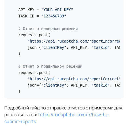
API_KEY = 
"YOUR_API_KEY"
TASK_ID = 
"123456789"
# Отчет о неверном решении
requests.post(

"https://api.rucaptcha.com/reportIncorrect"
,

    json={
"clientKey"
: API_KEY, 
"taskId"
: TASK_I
)

# Отчет о правильном решении
requests.post(

"https://api.rucaptcha.com/reportCorrect"
,

    json={
"clientKey"
: API_KEY, 
"taskId"
: TASK_I
)
Подробный гайд по отправке отчетов с примерами для
разных языков:
https://rucaptcha.com/h/how-to-
submit-reports