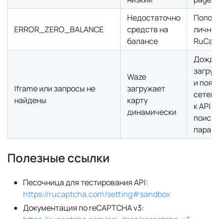
Недостаточно
Пополн
ERROR_ZERO_BALANCE
средств на
личном
балансе
RuCap
Дожди
загруз
Waze
и появ
Iframe или запросы не
загружает
сетевы
найдены
карту
к API 
динамически
поиск
парам
Полезные ссылки
Песочница для тестирования API:
https://rucaptcha.com/setting#sandbox
Документация по reCAPTCHA v3: