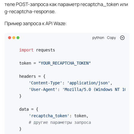
теле POST-запроса как параметр recaptcha_token или
g-recaptcha-response.
Пример запроса к API Waze:
python
Copy
import
 requests

token = 
"YOUR_RECAPTCHA_TOKEN"
headers = {

'Content-Type'
: 
'application/json'
,

'User-Agent'
: 
'Mozilla/5.0 (Windows NT 10.0;
}

data = {

'recaptcha_token'
: token,

# другие параметры запроса
}
