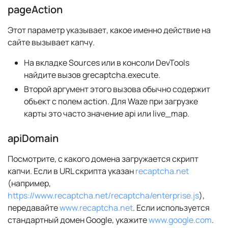
pageAction
Этот параметр указывает, какое именно действие на
сайте вызывает капчу.
На вкладке Sources или в консоли DevTools
найдите вызов grecaptcha.execute.
Второй аргумент этого вызова обычно содержит
объект с полем action. Для Waze при загрузке
карты это часто значение api или live_map.
apiDomain
Посмотрите, с какого домена загружается скрипт
капчи. Если в URL скрипта указан
recaptcha.net
(например,
https://www.recaptcha.net/recaptcha/enterprise.js
),
передавайте
www.recaptcha.net
. Если используется
стандартный домен Google, укажите
www.google.com
.