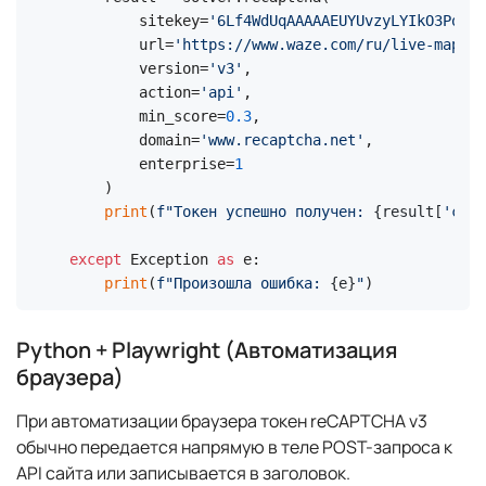
        sitekey=
'6Lf4WdUqAAAAAEUYUvzyLYIkO3PoFAq
        url=
'https://www.waze.com/ru/live-map'
,

        version=
'v3'
,

        action=
'api'
,

        min_score=
0.3
,

        domain=
'www.recaptcha.net'
,

        enterprise=
1
    )

print
(
f"Токен успешно получен: 
{result[
'code
except
 Exception 
as
 e:

print
(
f"Произошла ошибка: 
{e}
"
)
Python + Playwright (Автоматизация
браузера)
При автоматизации браузера токен reCAPTCHA v3
обычно передается напрямую в теле POST-запроса к
API сайта или записывается в заголовок.