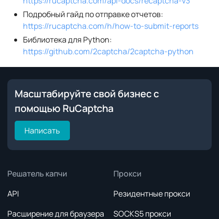
https://rucaptcha.com/api-docs/recaptcha-v3
Подробный гайд по отправке отчетов:
https://rucaptcha.com/h/how-to-submit-reports
Библиотека для Python:
https://github.com/2captcha/2captcha-python
Масштабируйте свой бизнес с
помощью RuCaptcha
Написать
Решатель капчи
Прокси
API
Резидентные прокси
Расширение для браузера
SOCKS5 прокси