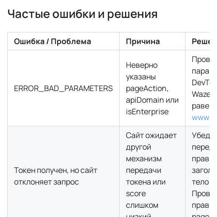
Частые ошибки и решения
Ошибка / Проблема
Причина
Реше
Прове
Неверно
парам
указаны
DevToo
ERROR_BAD_PARAMETERS
pageAction,
Waze a
apiDomain или
равен 
isEnterprise
www.re
Сайт ожидает
Убедит
другой
переда
механизм
прави
Токен получен, но сайт
передачи
заголо
отклоняет запрос
токена или
тело з
score
Прове
слишком
прави
низкий
pageAc