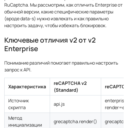
RuCaptcha. Мы рассмотрим, как отличить Enterprise от
обычной версии, какие специфические параметры
(вроде data-s) нужно извлекать и как правильно
настроить задачу, чтобы избежать блокировок.
Ключевые отличия v2 от v2
Enterprise
Понимание различий помогает правильно настроить
запрос к API.
reCAPTCHA v2
Характеристика
reCAPTCHA
(Standard)
Источник
enterprise.
api.js
скрипта
render=ent
Метод
grecaptcha.render()
grecaptcha
инициализации