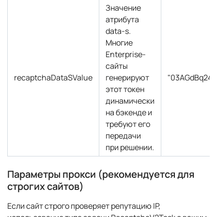
Значение
атрибута
data-s.
Многие
Enterprise-
сайты
recaptchaDataSValue
генерируют
"03AGdBq24Px
этот токен
динамически
на бэкенде и
требуют его
передачи
при решении.
Параметры прокси (рекомендуется для
строгих сайтов)
Если сайт строго проверяет репутацию IP,