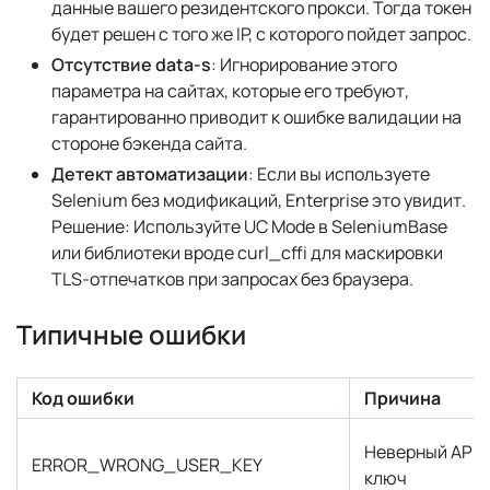
данные вашего резидентского прокси. Тогда токен
будет решен с того же IP, с которого пойдет запрос.
Отсутствие data-s
: Игнорирование этого
параметра на сайтах, которые его требуют,
гарантированно приводит к ошибке валидации на
стороне бэкенда сайта.
Детект автоматизации
: Если вы используете
Selenium без модификаций, Enterprise это увидит.
Решение:
Используйте UC Mode в SeleniumBase
или библиотеки вроде curl_cffi для маскировки
TLS-отпечатков при запросах без браузера.
Типичные ошибки
Код ошибки
Причина
Неверный API-
ERROR_WRONG_USER_KEY
ключ