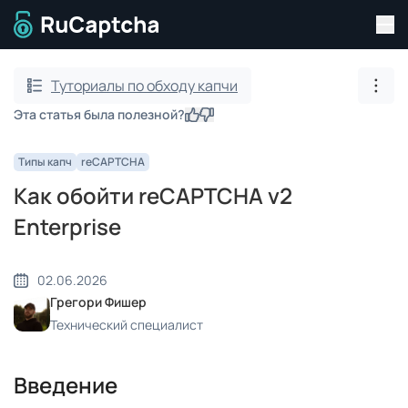
Пер
Перейти на главную страницу
Туториалы по обходу капчи
Пока
Эта статья была полезной?
Да
Нет
Типы капч
reCAPTCHA
Как обойти reCAPTCHA v2
Enterprise
02.06.2026
Грегори Фишер
Технический специалист
Введение