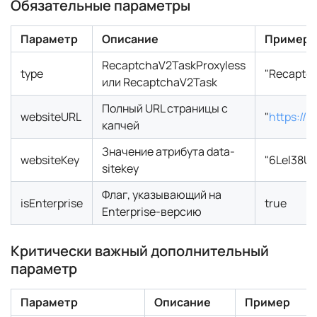
Обязательные параметры
Параметр
Описание
Пример
RecaptchaV2TaskProxyless
type
"Recaptc
или RecaptchaV2Task
Полный URL страницы с
websiteURL
"
https://t
капчей
Значение атрибута data-
websiteKey
"6Lel38
sitekey
Флаг, указывающий на
isEnterprise
true
Enterprise-версию
Критически важный дополнительный
параметр
Параметр
Описание
Пример