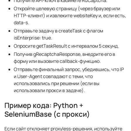
Получите API-ключ в кабинете RuCaptcha.
Откройте целевую страницу (через браузер или
HTTP-клиент) и извлеките websiteKey и, если есть,
data-s.
Отправьте задачу в createTask с флагом
isEnterprise: true.
Опросите getTaskResult с интервалом 5 секунд.
Получив gRecaptchaResponse, внедрите его в
форму или вызовите callback-функцию.
Отправьте финальный запрос, убедившись, что IP
и User-Agent совпадают с теми, что
использовались при решении (если вы
использовали прокси в задаче).
Пример кода: Python +
SeleniumBase (с прокси)
Если сайт отклоняет proxyless-решения, используйте