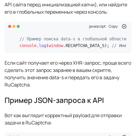
API сайта перед инициализацией капчи), или найдите
его в глобальных переменных через консоль:
javascript
Copy
// Пример поиска data-s в глобальной области вид
console
.
log
(
window
.
RECAPTCHA_DATA_S
); 
// Имя пер
Если сайт получает его через XHR-запрос, проще всего
сделать этот запрос заранее в вашем скрипте,
получить значение data-s и передать его в задачу
RuCaptcha.
Пример JSON-запроса к API
Вот как выглядит корректный payload для отправки
задачи в RuCaptcha: