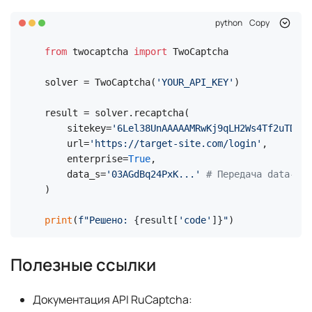
python
Copy
from
 twocaptcha 
import
 TwoCaptcha

solver = TwoCaptcha(
'YOUR_API_KEY'
)

result = solver.recaptcha(

    sitekey=
'6Lel38UnAAAAAMRwKj9qLH2Ws4Tf2uTDQCy
    url=
'https://target-site.com/login'
,

    enterprise=
True
,

    data_s=
'03AGdBq24PxK...'
# Передача data-s ч
)

print
(
f"Решено: 
{result[
'code'
]}
"
)
Полезные ссылки
Документация API RuCaptcha: