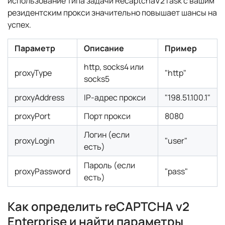
использование типа задачи RecaptchaV2Task с вашим
резидентским прокси значительно повышает шансы на
успех.
Параметр
Описание
Пример
http, socks4 или
proxyType
"http"
socks5
proxyAddress
IP-адрес прокси
"198.51.100.1"
proxyPort
Порт прокси
8080
Логин (если
proxyLogin
"user"
есть)
Пароль (если
proxyPassword
"pass"
есть)
Как определить reCAPTCHA v2
Enterprise и найти параметры