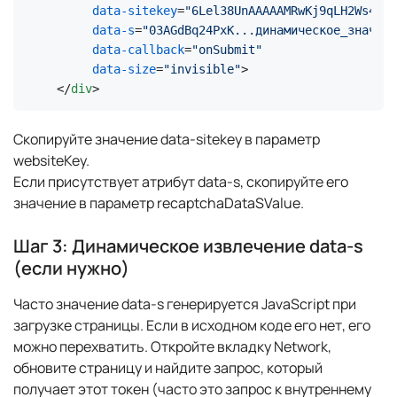
data-sitekey
=
"6Lel38UnAAAAAMRwKj9qLH2Ws4Tf2
data-s
=
"03AGdBq24PxK...динамическое_значени
data-callback
=
"onSubmit"
data-size
=
"invisible"
>
</
div
>
Скопируйте значение data-sitekey в параметр
websiteKey.
Если присутствует атрибут data-s, скопируйте его
значение в параметр recaptchaDataSValue.
Шаг 3: Динамическое извлечение data-s
(если нужно)
Часто значение data-s генерируется JavaScript при
загрузке страницы. Если в исходном коде его нет, его
можно перехватить. Откройте вкладку Network,
обновите страницу и найдите запрос, который
получает этот токен (часто это запрос к внутреннему