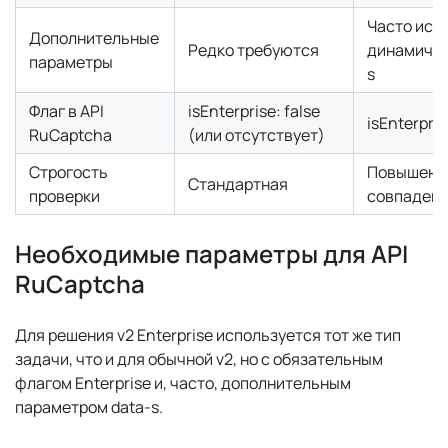
Часто исп
Дополнительные
Редко требуются
динамичес
параметры
s
Флаг в API
isEnterprise: false
isEnterpris
RuCaptcha
(или отсутствует)
Строгость
Повышенна
Стандартная
проверки
совпадения
Необходимые параметры для API
RuCaptcha
Для решения v2 Enterprise используется тот же тип
задачи, что и для обычной v2, но с обязательным
флагом Enterprise и, часто, дополнительным
параметром data-s.