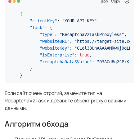
json
Copy
{
"clientKey"
:
"YOUR_API_KEY"
,
"task"
:
{
"type"
:
"RecaptchaV2TaskProxyless"
,
"websiteURL"
:
"https://target-site.com/l
"websiteKey"
:
"6Lel38UnAAAAAMRwKj9qLH2Ws
"isEnterprise"
:
true
,
"recaptchaDataSValue"
:
"03AGdBq24PxK...д
}
}
Если сайт очень строгий, замените тип на
RecaptchaV2Task и добавьте объект proxy с вашими
данными.
Алгоритм обхода