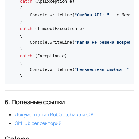
catch
 (ApiException e)

{

    Console.WriteLine(
"Ошибка API: "
 + e.Message
catch
 (TimeoutException e)

{

    Console.WriteLine(
"Капча не решена вовремя: 
catch
 (Exception e)

{

    Console.WriteLine(
"Неизвестная ошибка: "
 + e
}
6. Полезные ссылки
Документация RuCaptcha для C#
GitHub репозиторий
Golang