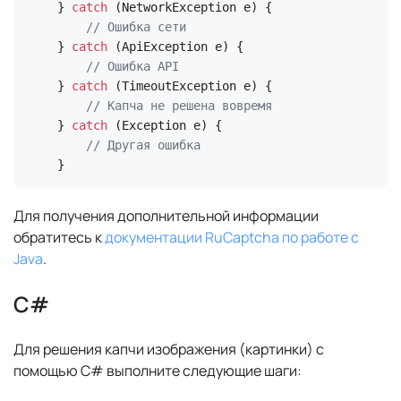
} 
catch
 (NetworkException e) {

// Ошибка сети
} 
catch
 (ApiException e) {

// Ошибка API
} 
catch
 (TimeoutException e) {

// Капча не решена вовремя
} 
catch
 (Exception e) {

// Другая ошибка
}
Для получения дополнительной информации
обратитесь к
документации RuCaptcha по работе с
Java
.
C#
Для решения капчи изображения (картинки) с
помощью C# выполните следующие шаги: