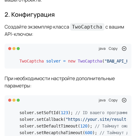
2. Конфигурация
Создайте экземпляр класса
с вашим
TwoCaptcha
API-ключом:
java
Copy
TwoCaptcha
solver
=
new
TwoCaptcha
(
"ВАШ_API_КЛЮЧ
При необходимости настройте дополнительные
параметры:
java
Copy
solver.setSoftId(
123
); 
// ID вашего программного
solver.setCallback(
"https://your.site/result-rec
solver.setDefaultTimeout(
120
); 
// Таймаут ожидан
solver.setRecaptchaTimeout(
600
); 
// Таймаут для 