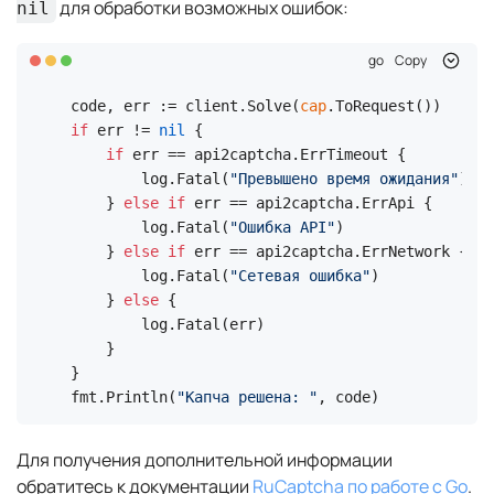
для обработки возможных ошибок:
nil
go
Copy
code, err := client.Solve(
cap
if
 err != 
nil
 {

if
 err == api2captcha.ErrTimeout {

        log.Fatal(
"Превышено время ожидания"
)

    } 
else
if
 err == api2captcha.ErrApi {

        log.Fatal(
"Ошибка API"
)

    } 
else
if
 err == api2captcha.ErrNetwork {

        log.Fatal(
"Сетевая ошибка"
)

    } 
else
 {

        log.Fatal(err)

    }

}

fmt.Println(
"Капча решена: "
, code)
Для получения дополнительной информации
обратитесь к документации
RuCaptcha по работе с Go
.