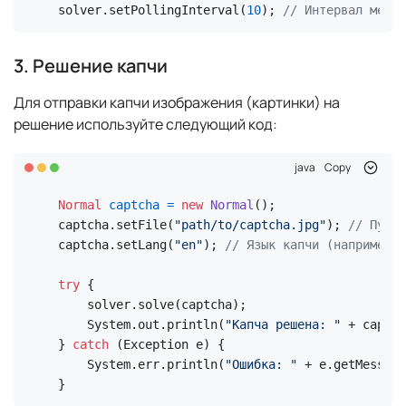
solver.setPollingInterval(
10
); 
// Интервал между
3. Решение капчи
Для отправки капчи изображения (картинки) на
решение используйте следующий код:
java
Copy
Normal
captcha
=
new
Normal
();

captcha.setFile(
"path/to/captcha.jpg"
); 
// Путь 
captcha.setLang(
"en"
); 
// Язык капчи (например, 
try
 {

    solver.solve(captcha);

    System.out.println(
"Капча решена: "
 + captch
} 
catch
 (Exception e) {

    System.err.println(
"Ошибка: "
 + e.getMessage
}