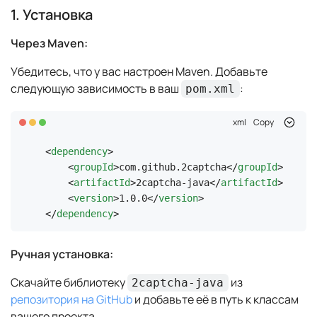
1. Установка
Через Maven:
Убедитесь, что у вас настроен Maven. Добавьте
следующую зависимость в ваш
:
pom.xml
xml
Copy
<
dependency
>
<
groupId
>
com.github.2captcha
</
groupId
>
<
artifactId
>
2captcha-java
</
artifactId
>
<
version
>
1.0.0
</
version
>
</
dependency
>
Ручная установка:
Скачайте библиотеку
из
2captcha-java
репозитория на GitHub
и добавьте её в путь к классам
вашего проекта.