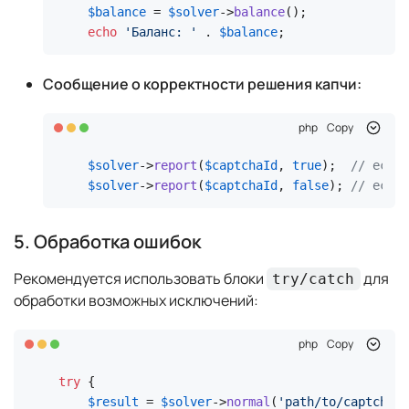
$balance
 = 
$solver
->
balance
echo
'Баланс: '
 . 
$balance
;
Сообщение о корректности решения капчи:
php
Copy
$solver
->
report
(
$captchaId
, 
true
);  
// если 
$solver
->
report
(
$captchaId
, 
false
); 
// если 
5. Обработка ошибок
Рекомендуется использовать блоки
для
try/catch
обработки возможных исключений:
php
Copy
try
 {

$result
 = 
$solver
->
normal
(
'path/to/captcha.j