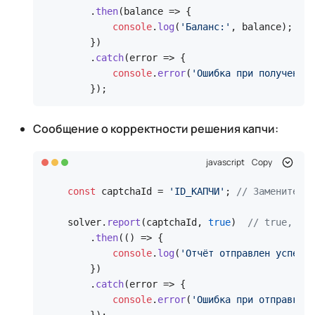
    .
then
(
balance
 =>
 {

console
.
log
(
'Баланс:'
, balance);

    })

    .
catch
(
error
 =>
 {

console
.
error
(
'Ошибка при получении 
    });
Сообщение о корректности решения капчи:
javascript
Copy
const
 captchaId = 
'ID_КАПЧИ'
; 
// Замените на
solver.
report
(captchaId, 
true
)  
// true, есл
    .
then
(
() =>
 {

console
.
log
(
'Отчёт отправлен успешно
    })

    .
catch
(
error
 =>
 {

console
.
error
(
'Ошибка при отправке о
    });