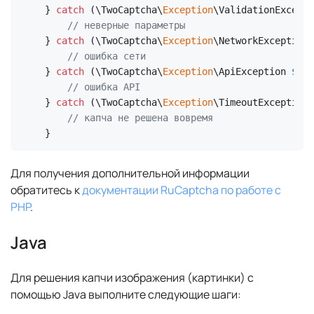
} 
catch
 (\TwoCaptcha\
Exception
\ValidationExcepti
// неверные параметры
} 
catch
 (\TwoCaptcha\
Exception
\NetworkException 
// ошибка сети
} 
catch
 (\TwoCaptcha\
Exception
\ApiException 
$e
) 
// ошибка API
} 
catch
 (\TwoCaptcha\
Exception
\TimeoutException 
// капча не решена вовремя
}
Для получения дополнительной информации
обратитесь к
документации RuCaptcha по работе с
PHP
.
Java
Для решения капчи изображения (картинки) с
помощью Java выполните следующие шаги: