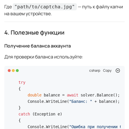
Где
— путь к файлу капчи
"path/to/captcha.jpg"
на вашем устройстве.
4. Полезные функции
Получение баланса аккаунта
Для проверки баланса используйте:
csharp
Copy
try
{

double
 balance = 
await
 solver.Balance();

    Console.WriteLine(
"Баланс: "
 + balance);

catch
 (Exception e)

{

    Console.WriteLine(
"Ошибка при получении бала