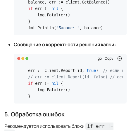
if
 err != 
nil
 {

    log.Fatal(err)

}

fmt.Println(
"Баланс: "
, balance)
Сообщение о корректности решения капчи:
go
Copy
err := client.Report(id, 
true
)  
// если капч
// err := client.Report(id, false) // если к
if
 err != 
nil
 {

    log.Fatal(err)

}
5. Обработка ошибок
Рекомендуется использовать блоки
if err !=