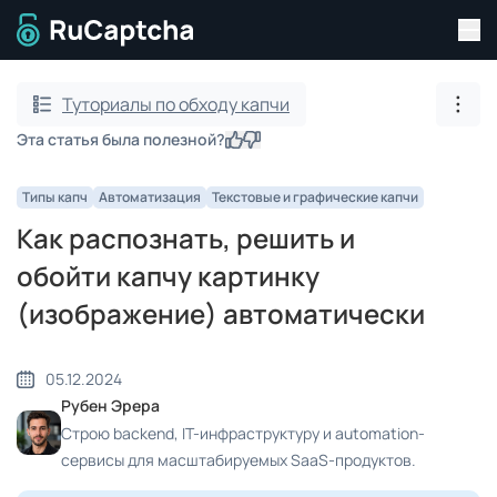
Пер
Перейти на главную страницу
Туториалы по обходу капчи
Пока
Эта статья была полезной?
Да
Нет
Типы капч
Автоматизация
Текстовые и графические капчи
Как распознать, решить и
обойти капчу картинку
(изображение) автоматически
05.12.2024
Рубен Эрера
Строю backend, IT-инфраструктуру и automation-
сервисы для масштабируемых SaaS-продуктов.