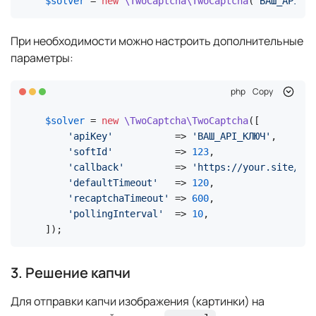
$solver
 = 
new
\TwoCaptcha\TwoCaptcha
(
'ВАШ_API_КЛ
При необходимости можно настроить дополнительные
параметры:
php
Copy
$solver
 = 
new
\TwoCaptcha\TwoCaptcha
([

'apiKey'
           => 
'ВАШ_API_КЛЮЧ'
,

'softId'
           => 
123
,

'callback'
         => 
'https://your.site/res
'defaultTimeout'
   => 
120
,

'recaptchaTimeout'
 => 
600
,

'pollingInterval'
  => 
10
,

]);
3. Решение капчи
Для отправки капчи изображения (картинки) на