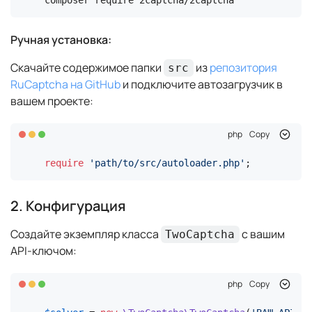
Ручная установка:
Скачайте содержимое папки
из
репозитория
src
RuCaptcha на GitHub
и подключите автозагрузчик в
вашем проекте:
php
Copy
require
'path/to/src/autoloader.php'
;
2. Конфигурация
Создайте экземпляр класса
с вашим
TwoCaptcha
API-ключом:
php
Copy