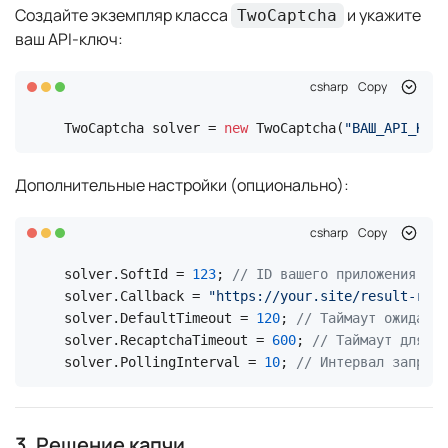
Создайте экземпляр класса
и укажите
TwoCaptcha
ваш API-ключ:
csharp
Copy
TwoCaptcha solver = 
new
 TwoCaptcha(
"ВАШ_API_КЛЮЧ
Дополнительные настройки (опционально):
csharp
Copy
solver.SoftId = 
123
; 
// ID вашего приложения
solver.Callback = 
"https://your.site/result-rece
solver.DefaultTimeout = 
120
; 
// Таймаут ожидания
solver.RecaptchaTimeout = 
600
; 
// Таймаут для re
solver.PollingInterval = 
10
; 
// Интервал запросо
3. Решение капчи