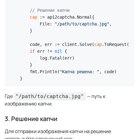
// Решение капчи
cap
 := api2captcha.Normal{

        File: 
"/path/to/captcha.jpg"
,

    }

    code, err := client.Solve(
cap
.ToRequest())

if
 err != 
nil
 {

        log.Fatal(err)

    }

    fmt.Println(
"Капча решена: "
, code)

}
Где
— путь к
"/path/to/captcha.jpg"
изображению капчи.
3. Решение капчи
Для отправки изображения капчи на решение
используйте следующий код: