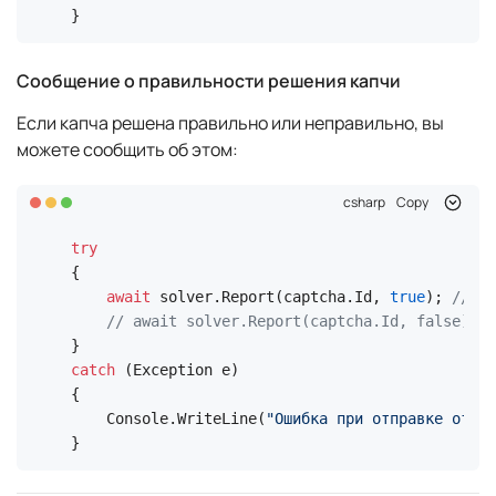
}
Сообщение о правильности решения капчи
Если капча решена правильно или неправильно, вы
можете сообщить об этом:
csharp
Copy
try
{

await
 solver.Report(captcha.Id, 
true
); 
// tr
// await solver.Report(captcha.Id, false); /
catch
 (Exception e)

{

    Console.WriteLine(
"Ошибка при отправке отчёт
}