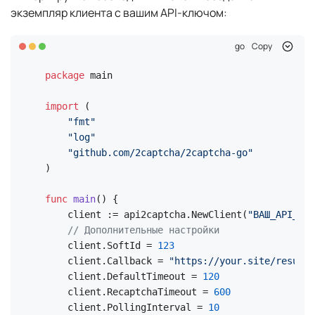
экземпляр клиента с вашим API-ключом:
go
Copy
package
 main

import
 (

"fmt"
"log"
"github.com/2captcha/2captcha-go"
)

func
main
()
 {

    client := api2captcha.NewClient(
"ВАШ_API_КЛЮ
// Дополнительные настройки
    client.SoftId = 
123
    client.Callback = 
"https://your.site/result-
    client.DefaultTimeout = 
120
    client.RecaptchaTimeout = 
600
    client.PollingInterval = 
10