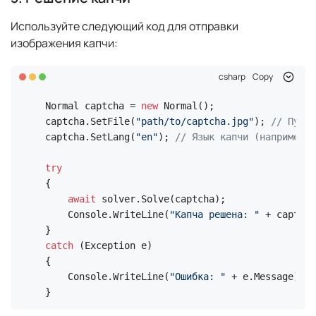
Используйте следующий код для отправки
изображения капчи:
csharp
Copy
Normal captcha = 
new
 Normal();

captcha.SetFile(
"path/to/captcha.jpg"
); 
// Путь 
captcha.SetLang(
"en"
); 
// Язык капчи (например, 
try
{

await
 solver.Solve(captcha);

    Console.WriteLine(
"Капча решена: "
 + captcha
catch
 (Exception e)

{

    Console.WriteLine(
"Ошибка: "
 + e.Message);

}