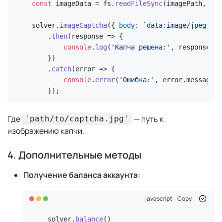
const
 imageData = fs.
readFileSync
(imagePath, { 
e
solver.
imageCaptcha
({ 
body
: 
`data:image/jpeg;bas
    .
then
(
response
 =>
 {

console
.
log
(
'Капча решена:'
, response.
da
    })

    .
catch
(
error
 =>
 {

console
.
error
(
'Ошибка:'
, error.
message
);

    });
Где
— путь к
'path/to/captcha.jpg'
изображению капчи.
4. Дополнительные методы
Получение баланса аккаунта:
javascript
Copy
solver.
balance
()
