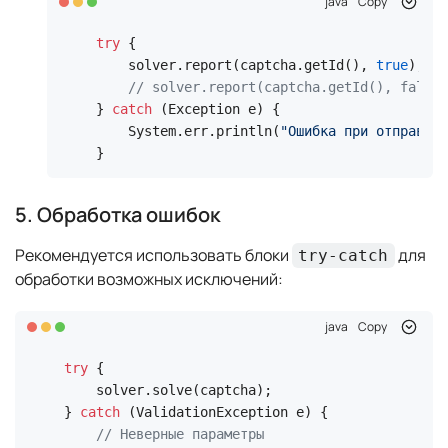
java
Copy
try
 {

    solver.report(captcha.getId(), 
true
); 
//
// solver.report(captcha.getId(), false)
} 
catch
 (Exception e) {

    System.err.println(
"Ошибка при отправке 
}
5. Обработка ошибок
Рекомендуется использовать блоки
для
try-catch
обработки возможных исключений:
java
Copy
try
 {

    solver.solve(captcha);

} 
catch
 (ValidationException e) {

// Неверные параметры