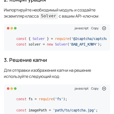
Импортируйте необходимый модуль и создайте
экземпляр класса
с вашим API-ключом:
Solver
javascript
Copy
const
 { 
Solver
 } = 
require
(
'@2captcha/captcha-so
const
 solver = 
new
Solver
(
'ВАШ_API_КЛЮЧ'
);
3. Решение капчи
Для отправки изображения капчи на решение
используйте следующий код:
javascript
Copy
const
 fs = 
require
(
'fs'
);

const
 imagePath = 
'path/to/captcha.jpg'