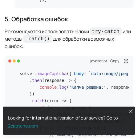
5. Обработка ошибок
Рекомендуется использовать блоки
или
try-catch
методы
для обработки возможных
.catch()
ошибок:
javascript
Copy
solver.
imageCaptcha
({ 
body
: 
`data:image/jpeg;bas
    .
then
(
response
 =>
 {

console
.
log
(
'Капча решена:'
, response.
da
    })

    .
catch
(
error
 =>
 {

if
 (error.
response
) {

Cl
// Ошибка, связанная с ответом серве
Looking for international version of our service? Go to
console
.
error
(
'Ошибка сервера:'
, err
2captcha.com
        } 
else
if
 (error.
request
) {

// Ошибка, связанная с запросом