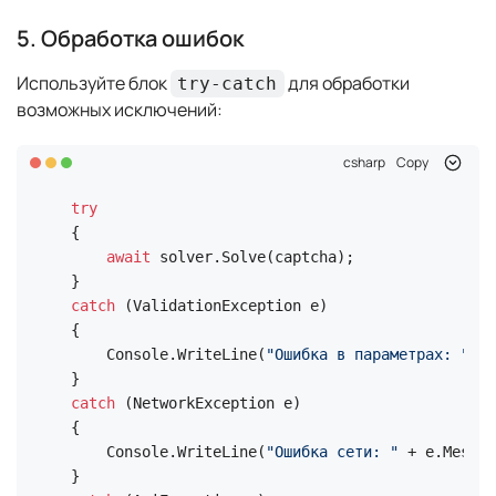
5. Обработка ошибок
Используйте блок
для обработки
try-catch
возможных исключений:
csharp
Copy
try
{

await
 solver.Solve(captcha);

catch
 (ValidationException e)

{

    Console.WriteLine(
"Ошибка в параметрах: "
 + 
catch
 (NetworkException e)

{

    Console.WriteLine(
"Ошибка сети: "
 + e.Messag