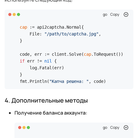
go
Copy
cap
 := api2captcha.Normal{

    File: 
"/path/to/captcha.jpg"
,

}

code, err := client.Solve(
cap
if
 err != 
nil
 {

    log.Fatal(err)

}

fmt.Println(
"Капча решена: "
, code)
4. Дополнительные методы
Получение баланса аккаунта:
go
Copy