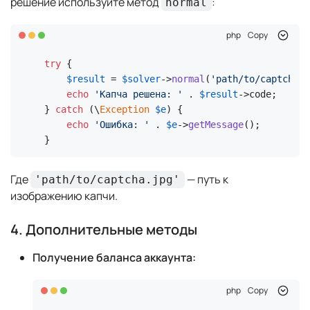
решение используйте метод
:
normal
php
Copy
try
 {

$result
 = 
$solver
->
normal
(
'path/to/captcha.j
echo
'Капча решена: '
 . 
$result
->code;

} 
catch
 (\
Exception
$e
) {

echo
'Ошибка: '
 . 
$e
->
getMessage
();

}
Где
— путь к
'path/to/captcha.jpg'
изображению капчи.
4. Дополнительные методы
Получение баланса аккаунта:
php
Copy