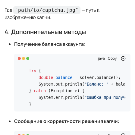
Где
— путь к
"path/to/captcha.jpg"
изображению капчи.
4. Дополнительные методы
Получение баланса аккаунта:
java
Copy
try
 {

double
balance
=
 solver.balance();

    System.out.println(
"Баланс: "
 + balance)
} 
catch
 (Exception e) {

    System.err.println(
"Ошибка при получении
}
Сообщение о корректности решения капчи: