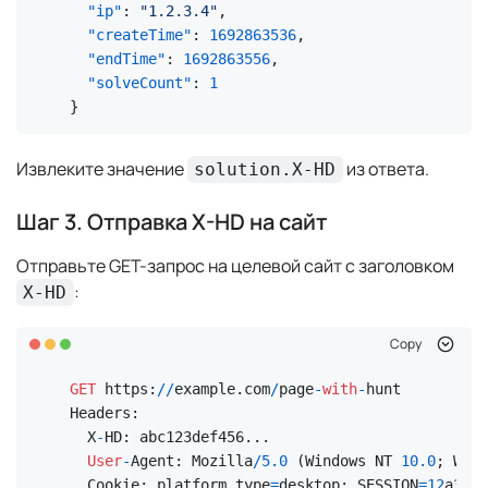
"ip"
:
"1.2.3.4"
,
"createTime"
:
1692863536
,
"endTime"
:
1692863556
,
"solveCount"
:
1
}
Извлеките значение
из ответа.
solution.X-HD
Шаг 3. Отправка X-HD на сайт
Отправьте GET-запрос на целевой сайт с заголовком
:
X-HD
Copy
GET
 https:
/
/
example.com
/
page
-
with
-
hunt

Headers:

  X
-
HD: abc123def456...

User
-
Agent: Mozilla
/
5.0
 (Windows NT 
10.0
; Win6
  Cookie: platform_type
=
desktop; SESSION
=
12
a3aea