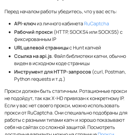
Перед началом работы убедитесь, что у вас есть:
API-ключ
из личного кабинета
RuCaptcha
Рабочий прокси
(HTTP, SOCKS4 или SOCKS5) с
фиксированным IP
URL целевой страницы
с Hunt капчей
Ссылка на api.js
. Файл библиотеки капчи, обычно
виден в исходном коде страницы
Инструмент для HTTP-запросов
(curl, Postman,
Python requests и т.д.)
Прокси должен быть статичным. Ротационные прокси
не подойдут, так как X-HD привязан к конкретному IP.
Если у вас нет своего прокси, можно использовать
прокси от RuCaptcha. Они специально подобраны для
работы с разными типами капч и хорошо показывают
себя на сайтах со сложной защитой. Посмотреть
доступные варианты можно на странице
Прокси
.