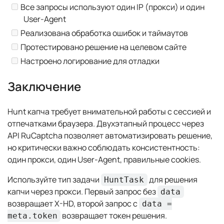
Все запросы используют один IP (прокси) и один
User-Agent
Реализована обработка ошибок и таймаутов
Протестировано решение на целевом сайте
Настроено логирование для отладки
Заключение
Hunt капча требует внимательной работы с сессией и
отпечатками браузера. Двухэтапный процесс через
API RuCaptcha позволяет автоматизировать решение,
но критически важно соблюдать консистентность:
один прокси, один User-Agent, правильные cookies.
Используйте тип задачи
для решения
HuntTask
капчи через прокси. Первый запрос без
data
возвращает X-HD, второй запрос с
data =
возвращает токен решения.
meta.token