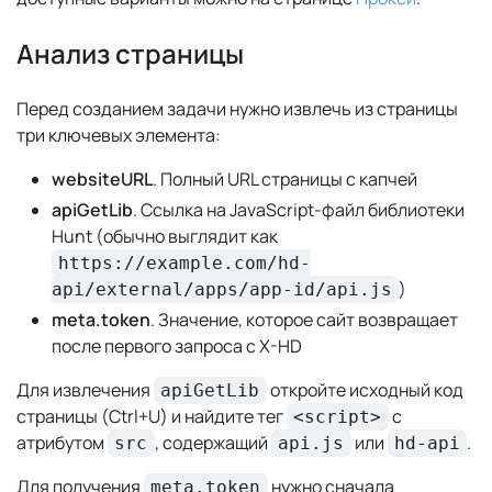
Анализ страницы
Перед созданием задачи нужно извлечь из страницы
три ключевых элемента:
websiteURL
. Полный URL страницы с капчей
apiGetLib
. Ссылка на JavaScript-файл библиотеки
Hunt (обычно выглядит как
https://example.com/hd-
)
api/external/apps/app-id/api.js
meta.token
. Значение, которое сайт возвращает
после первого запроса с X-HD
Для извлечения
откройте исходный код
apiGetLib
страницы (Ctrl+U) и найдите тег
с
<script>
атрибутом
, содержащий
или
.
src
api.js
hd-api
Для получения
нужно сначала
meta.token