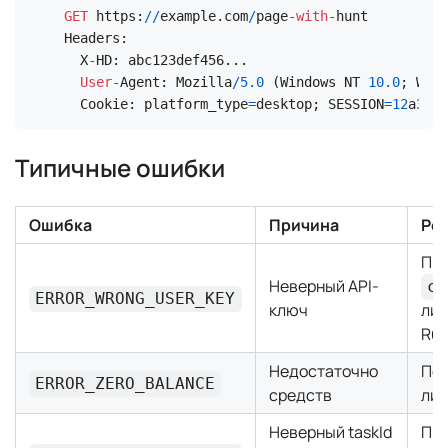
GET
 https:
/
/
example.com
/
page
-
with
-
hunt

Headers:

  X
-
HD: abc123def456...

User
-
Agent: Mozilla
/
5.0
 (Windows NT 
10.0
; Win6
  Cookie: platform_type
=
desktop; SESSION
=
12
a3aea
Типичные ошибки
Ошибка
Причина
Ре
Пр
Неверный API-
cl
ERROR_WRONG_USER_KEY
ключ
лич
Ru
Недостаточно
Поп
ERROR_ZERO_BALANCE
средств
лич
Неверный taskId
Про