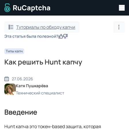
Пер
Перейти на главную страницу
Туториалы по обходу капчи
Пока
Эта статья была полезной?
Да
Нет
Типы капч
Как решить Hunt капчу
27.06.2026
Катя Пушкарёва
Технический специалист
Введение
Hunt капча это токен-based защита, которая