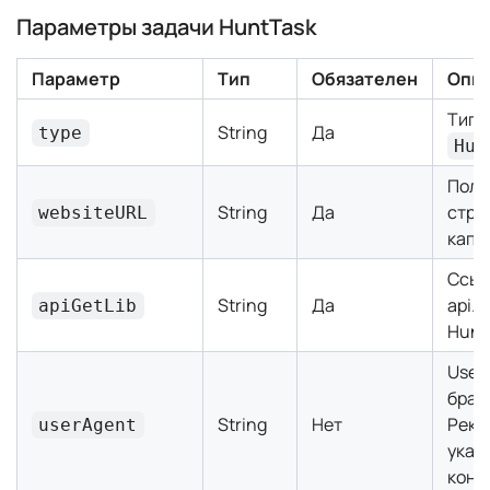
Параметры задачи HuntTask
Параметр
Тип
Обязателен
Опи
Тип 
String
Да
type
Hun
Полн
String
Да
стра
websiteURL
капч
Ссыл
String
Да
api.j
apiGetLib
Hunt
User
брау
String
Нет
Реко
userAgent
указ
конс