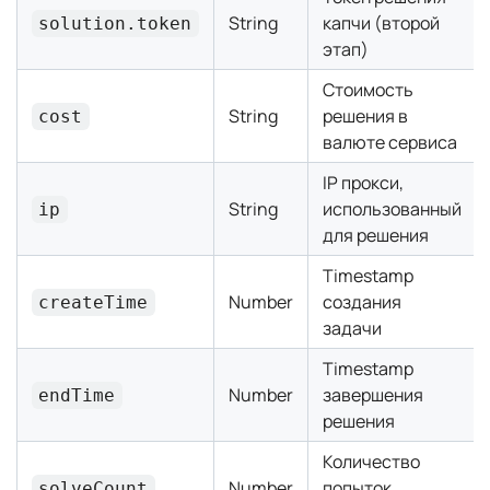
String
капчи (второй
solution.token
этап)
Стоимость
String
решения в
cost
валюте сервиса
IP прокси,
String
использованный
ip
для решения
Timestamp
Number
создания
createTime
задачи
Timestamp
Number
завершения
endTime
решения
Количество
Number
попыток
solveCount