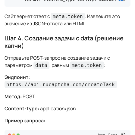
Сайт вернет ответ с
. Извлеките это
meta.token
значение из JSON-ответа или HTML.
Шаг 4. Создание задачи с data (решение
капчи)
Отправьте POST-запрос на создание задачи с
параметром
, равным
:
data
meta.token
Эндпоинт:
https://api.rucaptcha.com/createTask
Метод:
POST
Content-Type:
application/json
Пример запроса:
json
Copy