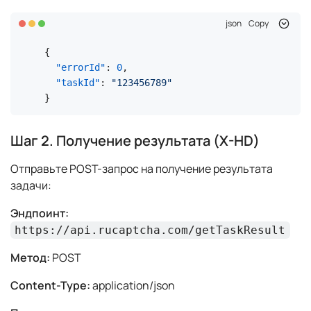
json
Copy
{
"errorId"
:
0
,
"taskId"
:
"123456789"
}
Шаг 2. Получение результата (X-HD)
Отправьте POST-запрос на получение результата
задачи:
Эндпоинт:
https://api.rucaptcha.com/getTaskResult
Метод:
POST
Content-Type:
application/json