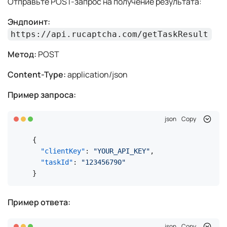
Отправьте POST-запрос на получение результата:
Эндпоинт:
https://api.rucaptcha.com/getTaskResult
Метод:
POST
Content-Type:
application/json
Пример запроса:
json
Copy
{
"clientKey"
:
"YOUR_API_KEY"
,
"taskId"
:
"123456790"
}
Пример ответа:
json
Copy