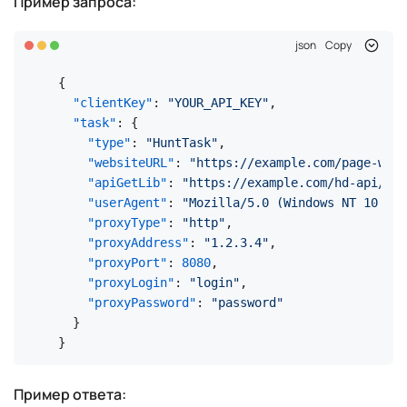
Пример запроса:
json
Copy
{
"clientKey"
:
"YOUR_API_KEY"
,
"task"
:
{
"type"
:
"HuntTask"
,
"websiteURL"
:
"https://example.com/page-with
"apiGetLib"
:
"https://example.com/hd-api/ext
"userAgent"
:
"Mozilla/5.0 (Windows NT 10.0;
"proxyType"
:
"http"
,
"proxyAddress"
:
"1.2.3.4"
,
"proxyPort"
:
8080
,
"proxyLogin"
:
"login"
,
"proxyPassword"
:
"password"
}
}
Пример ответа: