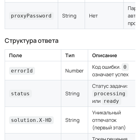
Паро
String
Нет
авто
proxyPassword
прок
Структура ответа
Поле
Тип
Описание
Код ошибки.
0
Number
errorId
означает успех
Статус задачи:
String
status
processing
или
ready
Уникальный
String
отпечаток
solution.X-HD
(первый этап)
Токен решения