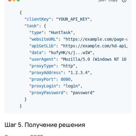
{
"clientKey"
:
"YOUR_API_KEY"
,
"task"
:
{
"type"
:
"HuntTask"
,
"websiteURL"
:
"https://example.com/page-with
"apiGetLib"
:
"https://example.com/hd-api/ext
"data"
:
"kufyHK/s/j...wIW"
,
"userAgent"
:
"Mozilla/5.0 (Windows NT 10.0;
"proxyType"
:
"http"
,
"proxyAddress"
:
"1.2.3.4"
,
"proxyPort"
:
8080
,
"proxyLogin"
:
"login"
,
"proxyPassword"
:
"password"
}
}
Шаг 5. Получение решения