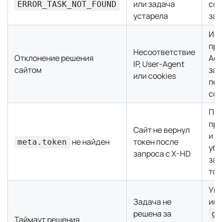
или задача
соз
ERROR_TASK_NOT_FOUND
устарела
зад
Исп
про
Несоответствие
Отклонение решения
Age
IP, User-Agent
сайтом
зап
или cookies
пер
coo
Пр
пра
Сайт не вернул
и c
не найден
токен после
meta.token
убе
запроса с X-HD
зап
тот
Уве
Задача не
инт
решена за
ge
Таймаут решения