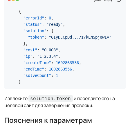
{
"errorId"
:
0
,
"status"
:
"ready"
,
"solution"
:
{
"token"
:
"6IyDCCpDd.../z/kLNSpjewI="
}
,
"cost"
:
"0.003"
,
"ip"
:
"1.2.3.4"
,
"createTime"
:
1692863536
,
"endTime"
:
1692863556
,
"solveCount"
:
1
}
Извлеките
и передайте его на
solution.token
целевой сайт для завершения проверки.
Пояснения к параметрам