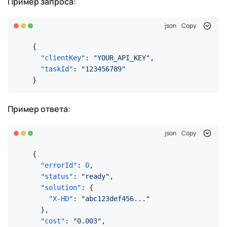
Пример запроса:
json
Copy
{
"clientKey"
:
"YOUR_API_KEY"
,
"taskId"
:
"123456789"
}
Пример ответа:
json
Copy
{
"errorId"
:
0
,
"status"
:
"ready"
,
"solution"
:
{
"X-HD"
:
"abc123def456..."
}
,
"cost"
:
"0.003"
,