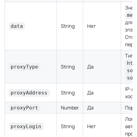
Знач
met
для 
String
Нет
data
этап
Отсу
перв
Тип 
htt
String
Да
proxyType
soc
soc
IP-а
String
Да
proxyAddress
хост
Number
Да
Порт
proxyPort
Логи
String
Нет
авто
proxyLogin
прок