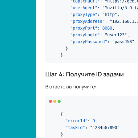
headers = {

"Cookie"
: 
"datadome=4ZXwCBl
"User-Agent"
: user_agent

}

response = requests.get(
"https:
Срок жизни куки
: обычно 15-30 мин
обновления.
Полный пример на Pytho
Обработка ошибок