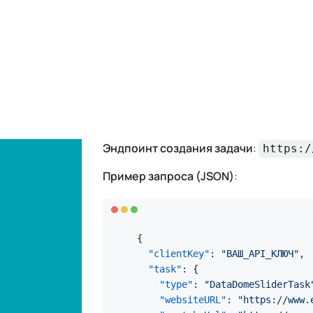
Успешный ответ
:
{
"errorId"
:
0
,
"status"
:
"ready"
,
"solution"
:
{
"cookie"
:
"datadome=4ZXwCBl
}
,
"cost"
:
"0.00299"
,
"createTime"
:
1695214711
,
"endTime"
:
1695214720
}
Шаг 6: Используйте куки в зап
Добавьте полученную куку в заголовки