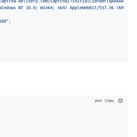
yHx9ktZhSnycMF..."
,

//www.example.com/protected-page"
, headers=headers)
ут. Для длительных сессий предусмотрите механизм
n
python
Copy