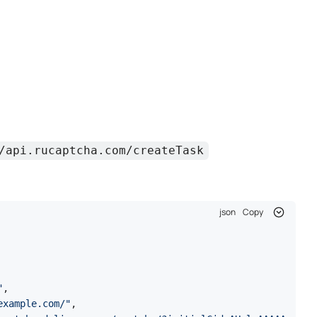
json
Copy
yHx9ktZhSnycMF...; Path=/; Secure; SameSite=Lax"
росах
 последующих запросов к целевому сайту:
python
Copy