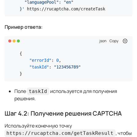
  "languagePool": "en"

}'
 https://rucaptcha.com/createTask
Пример ответа:
json
Copy
{
"errorId"
:
0
,
"taskId"
:
"123456789"
}
Поле
используется для получения
taskId
решения.
Шаг 4.2: Получение решения CAPTCHA
Используйте конечную точку
, чтобы
https://rucaptcha.com/getTaskResult