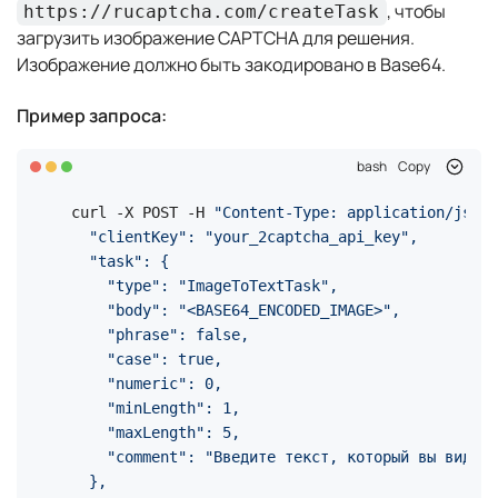
, чтобы
https://rucaptcha.com/createTask
загрузить изображение CAPTCHA для решения.
Изображение должно быть закодировано в Base64.
Пример запроса:
bash
Copy
curl -X POST -H 
"Content-Type: application/json"
  "clientKey": "your_2captcha_api_key",

  "task": {

    "type": "ImageToTextTask",

    "body": "<BASE64_ENCODED_IMAGE>",

    "phrase": false,

    "case": true,

    "numeric": 0,

    "minLength": 1,

    "maxLength": 5,

    "comment": "Введите текст, который вы видите
  },
