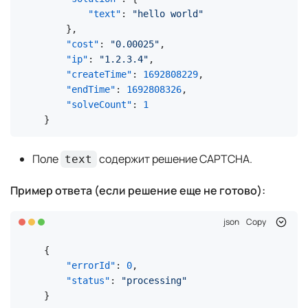
"text"
:
"hello world"
}
,
"cost"
:
"0.00025"
,
"ip"
:
"1.2.3.4"
,
"createTime"
:
1692808229
,
"endTime"
:
1692808326
,
"solveCount"
:
1
}
Поле
содержит решение CAPTCHA.
text
Пример ответа (если решение еще не готово):
json
Copy
{
"errorId"
:
0
,
"status"
:
"processing"
}