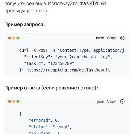
получить решение. Используйте
из
taskId
предыдущего шага.
Пример запроса:
bash
Copy
curl -X POST -H 
"Content-Type: application/json"
  "clientKey": "your_2captcha_api_key",

  "taskId": "123456789"

}'
 https://rucaptcha.com/getTaskResult
Пример ответа (если решение готово):
json
Copy
{
"errorId"
:
0
,
"status"
:
"ready"
,
"solution"
:
{