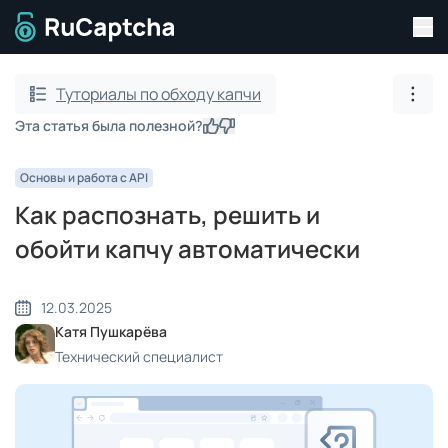
Пер
Перейти на главную страницу
Туториалы по обходу капчи
Пока
Эта статья была полезной?
Да
Нет
Основы и работа с API
Как распознать, решить и
обойти капчу автоматически
12.03.2025
Катя Пушкарёва
Технический специалист