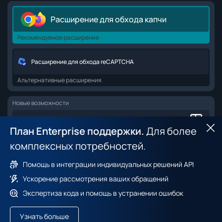
Расширение для обхода капчи
Рекомендуемое расширение
Расширение для обхода reCAPTCHA
Альтернативные расширения
Новые возможности
Browser API для веб-скрапинга
План Enterprise поддержки.
Для более
Ск
комплексных потребностей.
Датасет браузерных фингерпринтов
Помощь в интеграции индивидуальных решений API
Ускорение рассмотрения ваших обращений
Cl
Экспертиза кода и помощь в устранении ошибок
Looking for international version of our service? Go to
Условия обслуживания
Политика оплаты
2captcha.com
Политика конфиденциальности
Узнать больше