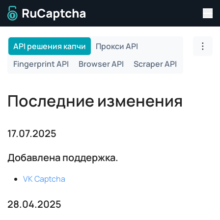
Пер
Перейти на главную страницу
API решения капчи
Прокси API
Пере
Fingerprint API
Browser API
Scraper API
Последние изменения
17.07.2025
Добавлена поддержка.
VK Captcha
28.04.2025