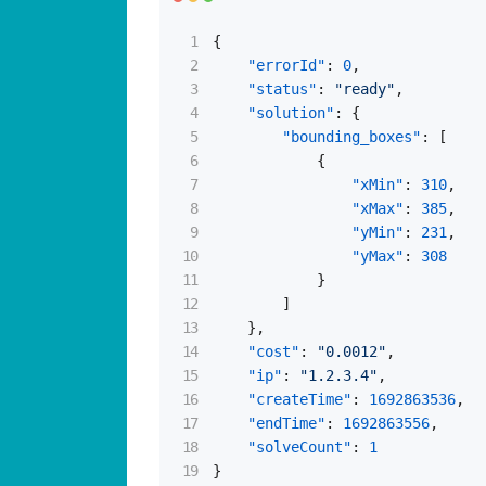
"yMin"
:
231
,
"yMax"
:
308
}
]
}
,
"cost"
:
"0.0012"
,
"ip"
:
"1.2.3.4"
,
"createTime"
:
1692863536
,
"endTime"
:
1692863556
,
"solveCount"
:
1
}