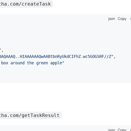
 box around the green apple"
cha.com/getTaskResult
json
Copy