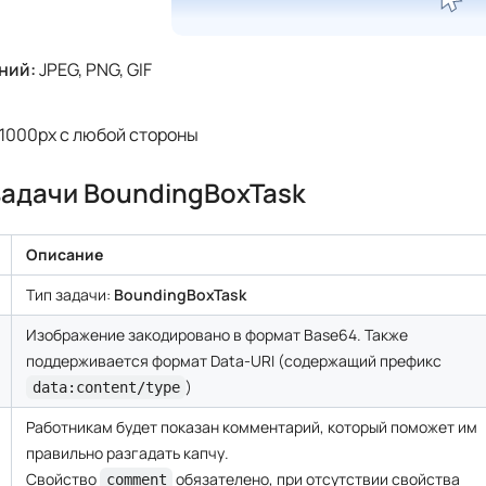
Описание
Тип задачи:
BoundingBoxTask
Изображение закодировано в формат Base64. Также
поддерживается формат Data-URI (содержащий префикс
)
data:content/type
Работникам будет показан комментарий, который поможет им
правильно разгадать капчу.
Свойство
обязателено, при отсутствии свойства
comment
.
imgInstructions
Необязательное изображение с инструкцией, которое будет
показано работникам. Изображение должно быть закодировано
формат Base64. Максимальный размер файла: 100 кБ.
Свойство
обязателено, при отсутствии
imgInstructions
свойства
.
comment
0 — не определено