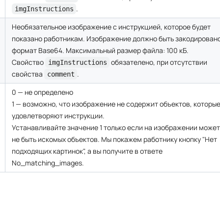
1 — возможно, что изображение не содержит объектов, которы
удовлетворяют инструкции.
Устанавливайте значение 1 только если на изображении может
не быть искомых объектов. Мы покажем работнику кнопку "Нет
подходящих картинок", а вы получите в ответе
No_matching_images.
cha.com/createTask
json
Copy
"
,
BAQAAAQ..HIAAAAAAQwAABtbnRyUkdCIFhZ.wc5GOGSRF//Z"
,