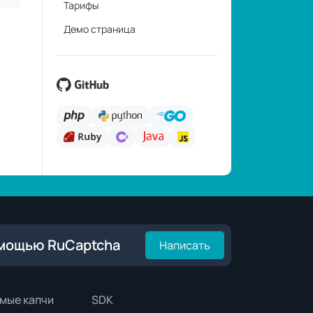
омощью RuCaptcha
Написать
мые капчи
SDK
Python
ка
PHP
nstile
Java
aptcha
C#
Go