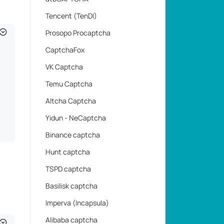
Altcha Captcha
Yidun - NeCaptcha
Binance captcha
Hunt captcha
TSPD captcha
Basilisk captcha
Imperva (Incapsula)
Alibaba captcha
Yandex SmartCaptcha
Простые капчи
Простая капча
Текстовая капча
Rotate