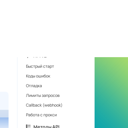
Быстрый старт
Коды ошибок
Отладка
Лимиты запросов
Callback (webhook)
Работа с прокси
Методы API
createTask
getTaskResult
getBalance
reportCorrect
reportIncorrect