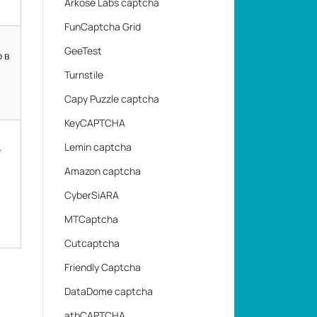
Lemin captcha
е
Amazon captcha
CyberSiARA
MTCaptcha
Cutcaptcha
Friendly Captcha
DataDome captcha
atbCAPTCHA
Tencent (TenDI)
Prosopo Procaptcha
CaptchaFox
VK Captcha
Temu Captcha