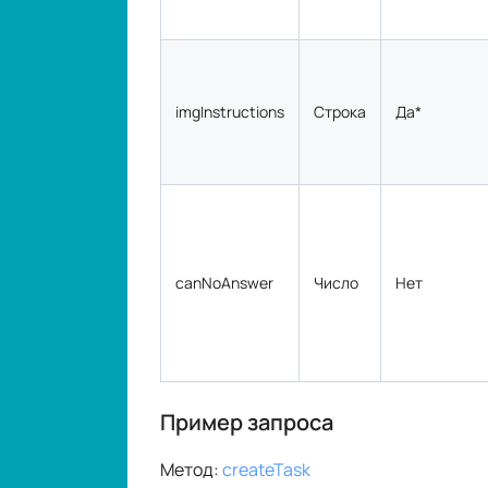
canNoAnswer
Число
Нет
Пример запроса
Метод:
createTask
Эндпоинт API:
https://api.rucapt
{
"clientKey"
:
"YOUR_API_KEY"
,
"task"
:
{
"type"
:
"BoundingBoxTask
"body"
:
"/9j/4AAQSkZJRgA