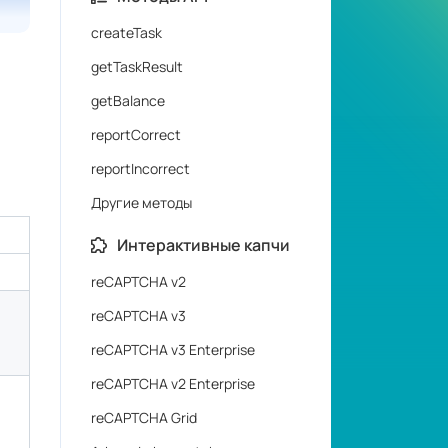
Другие методы
Интерактивные капчи
reCAPTCHA v2
reCAPTCHA v3
reCAPTCHA v3 Enterprise
reCAPTCHA v2 Enterprise
reCAPTCHA Grid
Arkose Labs captcha
FunCaptcha Grid
GeeTest
 в
Turnstile
Capy Puzzle captcha
KeyCAPTCHA