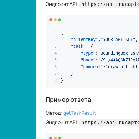
"comment"
:
"draw a tight
}
}
Пример ответа
Метод:
getTaskResult
Эндпоинт API:
https://api.rucapt
{
"errorId"
:
0
,
"status"
:
"ready"
,
"solution"
:
{
"bounding_boxes"
:
[
{
"xMin"
:
310
,
"xMax"
:
385
,