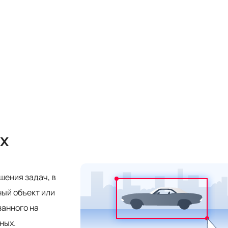
x
шения задач, в
ый объект или
занного на
ных.
ний:
JPEG, PNG, GIF
1000px с любой стороны
задачи BoundingBoxTask