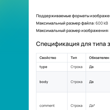
Свойство
Тип
Обязателен
type
Строка
Да
body
Строка
Да
comment
Строка
Да*
imgInstructions
Строка
Да*