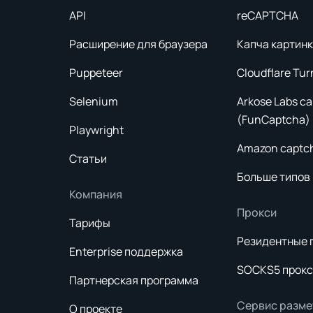
Amazon captc
Статьи
Больше типов
Компания
Прокси
Тарифы
Резидентные 
Enterprise поддержка
SOCKS5 прокс
Партнерская программа
Сервис разме
О проекте
Dataset API
Блог
Программы
Новые возможности