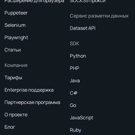
Расширение для браузера
SOCKS5 прокси
Puppeteer
Сервис разметки данных
Selenium
Dataset API
Playwright
SDK
Статьи
Python
Компания
PHP
Тарифы
Java
Enterprise поддержка
C#
Партнерская программа
Go
О проекте
JavaScript
Блог
Ruby