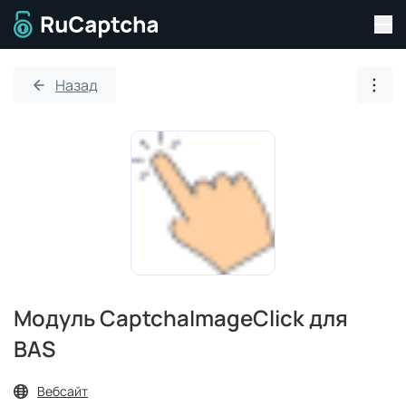
Пер
Перейти на главную страницу
Назад
Откр
Модуль CaptchaImageClick для
BAS
Вебсайт