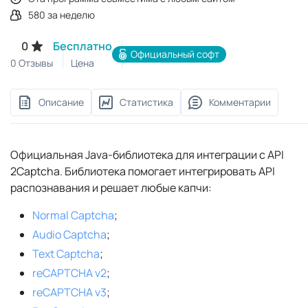
580 за неделю
0
Бесплатно
Официальный софт
0 Отзывы
Цена
Описание
Статистика
Комментарии
Официальная Java‑библиотека для интеграции с API
2Captcha. Библиотека помогает интегрировать API
распознавания и решает любые капчи:
Normal Captcha
;
Audio Captcha
;
Text Captcha
;
reCAPTCHA v2
;
reCAPTCHA v3
;