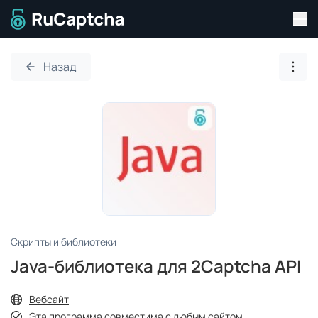
Пер
Перейти на главную страницу
Назад
Откр
Скрипты и библиотеки
Java‑библиотека для 2Captcha API
Вебсайт
Эта программа совместима с любым сайтом