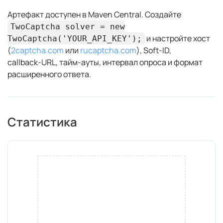
Артефакт доступен в Maven Central. Создайте
TwoCaptcha solver = new
и настройте хост
TwoCaptcha('YOUR_API_KEY');
(
2captcha.com
или
rucaptcha.com
), Soft‑ID,
callback‑URL, тайм‑ауты, интервал опроса и формат
расширенного ответа.
Статистика